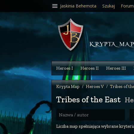
Jaskinia Behemota
Szukaj
Forum
Heroes I
Heroes II
Heroes III
Krypta Map
Heroes V
Tribes of th
Tribes of the East
He
R
Nazwa / autor
Liczba map spełniająca wybrane kryteria: