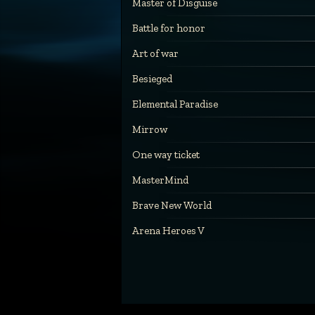
Master of Disguise
Battle for honor
Art of war
Besieged
Elemental Paradise
Mirrow
One way ticket
MasterMind
Brave New World
Arena Heroes V