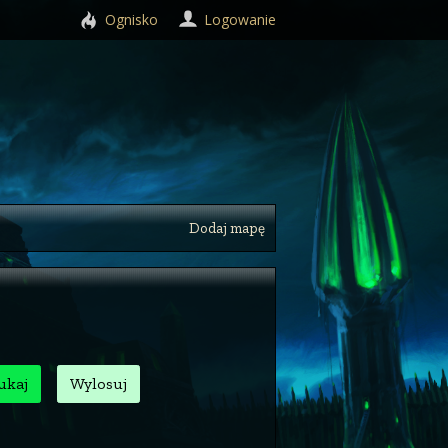
Ognisko
Logowanie
Dodaj mapę
ukaj
Wylosuj