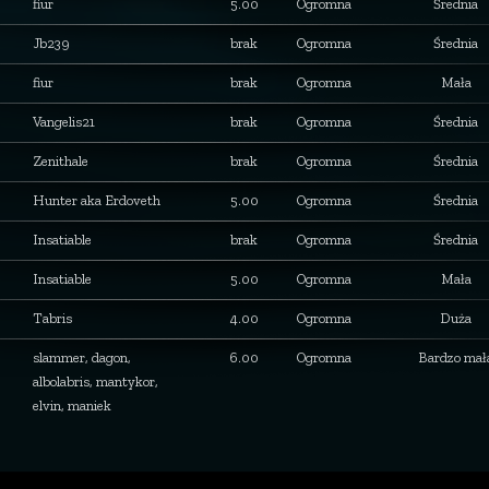
fiur
5.00
Ogromna
Średnia
Jb239
brak
Ogromna
Średnia
fiur
brak
Ogromna
Mała
Vangelis21
brak
Ogromna
Średnia
Zenithale
brak
Ogromna
Średnia
Hunter aka Erdoveth
5.00
Ogromna
Średnia
Insatiable
brak
Ogromna
Średnia
Insatiable
5.00
Ogromna
Mała
Tabris
4.00
Ogromna
Duża
slammer, dagon,
6.00
Ogromna
Bardzo mał
albolabris, mantykor,
elvin, maniek