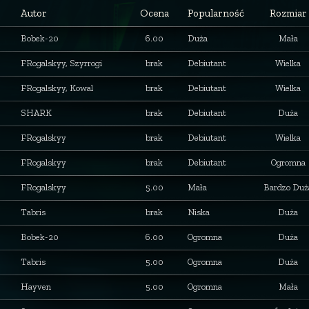
Autor
Ocena
Popularność
Rozmiar
Bobek-20
6.00
Duża
Mała
FRogalskyy, Szyrrogi
brak
Debiutant
Wielka
FRogalskyy, Kowal
brak
Debiutant
Wielka
SHARK
brak
Debiutant
Duża
FRogalskyy
brak
Debiutant
Wielka
FRogalskyy
brak
Debiutant
Ogromna
FRogalskyy
5.00
Mała
Bardzo Duż
Tabris
brak
Niska
Duża
Bobek-20
6.00
Ogromna
Duża
Tabris
5.00
Ogromna
Duża
Hayven
5.00
Ogromna
Mała