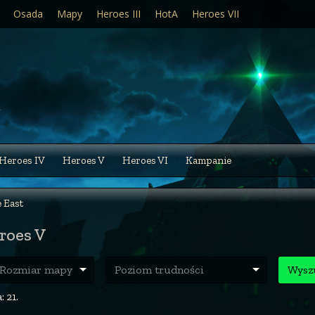
Osada
Mapy
Heroes III
HotA
Heroes VII
Heroes IV
Heroes V
Heroes VI
Kampanie
e East
roes V
ozmiar mapy
Poziom trudności
Wysz
 21.