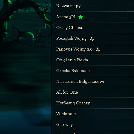
Nazwa mapy
Arena 3PL
Czasy Chaosu
Początek Wojny
Panowie Wojny 2.0
Oblężenie Piekła
Grecka Eskapada
Na ratunek Bulgariusowi
All for One
HotSeat 4 Graczy
Wielopole
Gateway