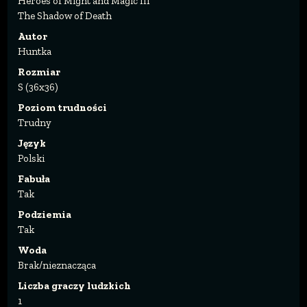
Heroes of Might and Magic III
The Shadow of Death
Autor
Huntka
Rozmiar
S (36x36)
Poziom trudności
Trudny
Język
Polski
Fabuła
Tak
Podziemia
Tak
Woda
Brak/nieznacząca
Liczba graczy ludzkich
1