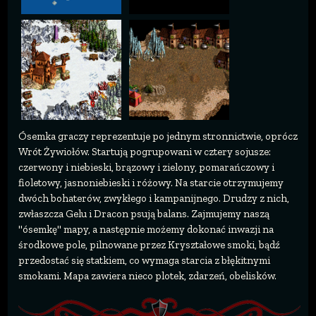
Ósemka graczy reprezentuje po jednym stronnictwie, oprócz
Wrót Żywiołów. Startują pogrupowani w cztery sojusze:
czerwony i niebieski, brązowy i zielony, pomarańczowy i
fioletowy, jasnoniebieski i różowy. Na starcie otrzymujemy
dwóch bohaterów, zwykłego i kampanijnego. Drudzy z nich,
zwłaszcza Gelu i Dracon psują balans. Zajmujemy naszą
"ósemkę" mapy, a następnie możemy dokonać inwazji na
środkowe pole, pilnowane przez Kryształowe smoki, bądź
przedostać się statkiem, co wymaga starcia z błękitnymi
smokami. Mapa zawiera nieco plotek, zdarzeń, obelisków.