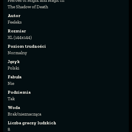
Heroes of Might and Magic III
The Shadow of Death
Autor
Feeleks
Rozmiar
XL (144x144)
Poziom trudności
Normalny
Język
Polski
Fabuła
Nie
Podziemia
Tak
Woda
Brak/nieznacząca
Liczba graczy ludzkich
8