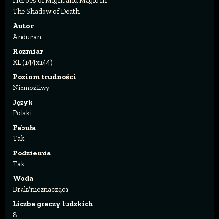
Heroes of Might and Magic III
The Shadow of Death
Autor
Anduran
Rozmiar
XL (144x144)
Poziom trudności
Niemożliwy
Język
Polski
Fabuła
Tak
Podziemia
Tak
Woda
Brak/nieznacząca
Liczba graczy ludzkich
8