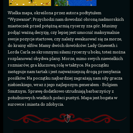
Wielka mapa, określona przez autora podtytułem
"Wyzwanie". Przychodzi nam dowodzić obroną nadmorskich
miasteczek przed potężną armią rycerzy zza gór. Musimy
podjąć ważną decyzję, czy lepiej jest umocnić maksymalnie
swoje pozycje startowe, czy należy ewakuować się za morze,
do krainy elfów. Mamy dwóch dowódców: Lady Gneweth i
Lorda Carla ze skromnymi siłami rycerzy u boku, toteż można
rozplanować obydwa plany. Morze, mimo swych niewielkich
rozmiarów, gra kluczową rolę w taktyce. Na początku
zastępuje nam tartak i jest najważniejszą drogą przesyłania
posiłków. Na początku najbardziej zagrażają nam siły gracza
niebieskiego, wraz z jego najlepszym generałem - Bolgiem
Smutnym. Sprawę dodatkowo utrudniają barbarzyńcy z
południowych wielkich połaci pustyń. Mapa jest bogata w
surowce i miasta do zdobycia.