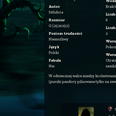
Wod
Autor
Brak/
Sithdora
Liczb
Rozmiar
6
G (252x252)
Licz
Poziom trudności
2
Niemożliwy
Waru
Język
Pokon
Polski
Waru
Fabuła
Utrat
Nie
zamk
W odwiecznej walce miedzy krolestwami,
(puszki pandory pilnowane tylko na zew