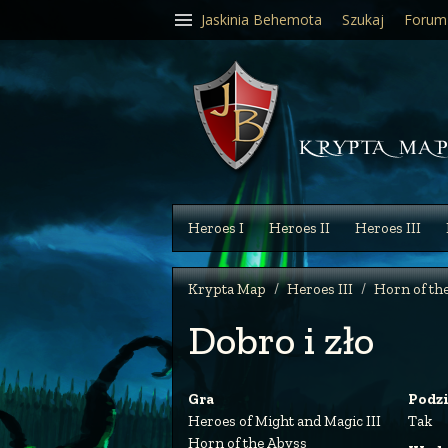
Jaskinia Behemota
Szukaj
Forum
Heroes I
Heroes II
Heroes III
Krypta Map
Heroes III
Horn of th
Dobro i zło
Gra
Podz
Heroes of Might and Magic III
Tak
Horn of the Abyss