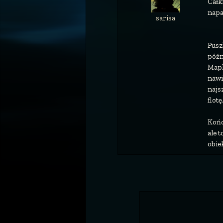
Całk
napa
sarisa
Pusz
późn
Mapk
nawi
najs
flotę
Końc
ale 
obie