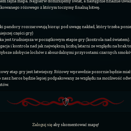
iem fajna mapa. Najpierw dominujemy świat, a następnie finalnie uwa
kowanego różowego z którym toczymy finalną bitwę.
ki pandory rozczarowują biorąc pod uwagę nakład, który trzeba ponie
iejszej części gry)
a jest trudniejsza w początkowym etapie gry (kontrola nad światem). B
gacja i kontrola nad jak największą liczbą latarni ze względu na brak to
zybsze zdobycie lochów z absurdalnymi przyrostami czarnych smoków,
.
owy etap gry jest łatwiejszy. Różowy wprawdzie pozornie będzie miał
to nasz heros będzie lepiej podpakowany ze względu na możliwość odwi
któw.
Zaloguj się
aby skomentować mapę!