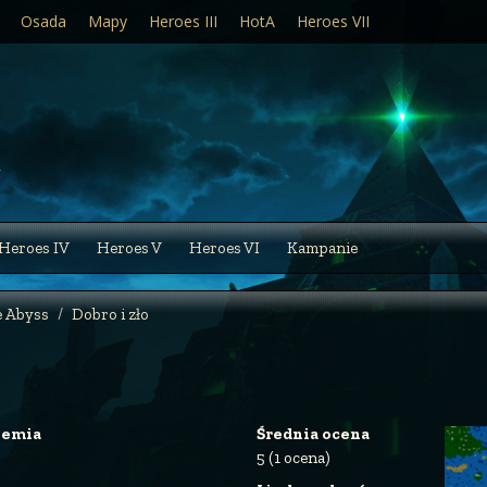
Osada
Mapy
Heroes III
HotA
Heroes VII
Heroes IV
Heroes V
Heroes VI
Kampanie
e Abyss
Dobro i zło
iemia
Średnia ocena
5 (1 ocena)