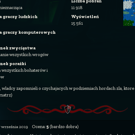
a
Liczba pobrań
nieznacząca
11 918
a graczy ludzkich
Wyświetleń
15 561
ba graczy komputerowych
nek zwycięstwa
anie wszystkich wrogów
nek porażki
a wszystkich bohaterów i
ów
 wladcy zapomnieli o czychajacych w podziemiach hordach zla, ktore 
natrz)
Ocena:
5
(bardzo dobra)
7 września 2019