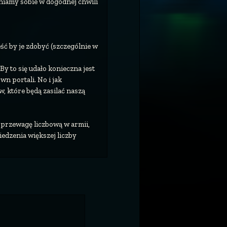
lniamy sobie w dogodnej chwili
ść by je zdobyć (szczególnie w
y to się udało konieczna jest
wn portali. No i jak
 które będą zasilać naszą
 przewagę liczbową w armii,
edzenia większej liczby