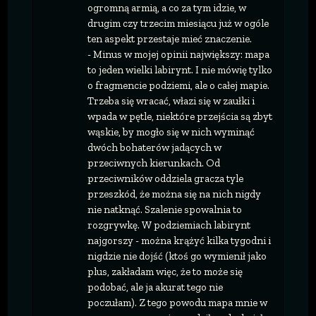
ogromną armią, a co za tym idzie, w
drugim czy trzecim miesiącu już w ogóle
ten aspekt przestaje mieć znaczenie.
- Minus w mojej opinii największy: mapa
to jeden wielki labirynt. I nie mówię tylko
o fragmencie podziemi, ale o całej mapie.
Trzeba się wracać, włazi się w zaułki i
wpada w pętle, niektóre przejścia są zbyt
wąskie, by mogło się w nich wyminąć
dwóch bohaterów jadących w
przeciwnych kierunkach. Od
przeciwników oddziela gracza tyle
przeszkód, że można się na nich nigdy
nie natknąć. Szalenie spowalnia to
rozgrywkę. W podziemiach labirynt
najgorszy - można krążyć kilka tygodni i
nigdzie nie dojść (ktoś go wymienił jako
plus, zakładam więc, że to może się
podobać, ale ja akurat tego nie
poczułam). Z tego powodu mapa mnie w