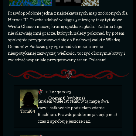
Prawdopodobnie jedna z najciekawszych map zrobionych dla
Heroes III. Trzeba zdobyć w ciągu 5 miesięcy trzy tytułowe
Wrota Chaosu inaczej krainę spotka zagłada... Zadania tego
nie ułatwiają inni gracze, których należy pokonać, by potem
spokojnie przygotowywać się do finałowej walki z Władcą
Demonów. Podczas gry zgromadzić można armie
niespotykanej zazwyczaj wielkości, toczyć olbrzymie bitwy i
zwiedzać wspaniale przygotowany teren. Polecam!
11 lutego 2025
Ocena:
6
(wybitna)
Grałem wiele lat temu w tą mapę dwa
razy i całkowicie podzielam zdanie
Tomi84
Blacklion. Prawdopodobnie jak będę miał
czas z spróbuję jeszcze raz.