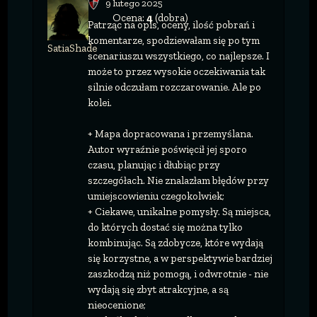
9 lutego 2025
Ocena:
4
(dobra)
Patrząc na opis, oceny, ilość pobrań i
komentarze, spodziewałam się po tym
SatiaShade
scenariuszu wszystkiego, co najlepsze. I
może to przez wysokie oczekiwania tak
silnie odczułam rozczarowanie. Ale po
kolei.
+ Mapa dopracowana i przemyślana.
Autor wyraźnie poświęcił jej sporo
czasu, planując i dłubiąc przy
szczegółach. Nie znalazłam błędów przy
umiejscowieniu czegokolwiek;
+ Ciekawe, unikalne pomysły. Są miejsca,
do których dostać się można tylko
kombinując. Są zdobycze, które wydają
się korzystne, a w perspektywie bardziej
zaszkodzą niż pomogą, i odwrotnie - nie
wydają się zbyt atrakcyjne, a są
nieocenione;