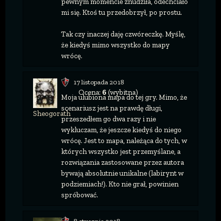
pewnym momencie znudziła, odechciało
mi się. Ktoś tu przedobrzył, po prostu.
Tak czy inaczej daję czwóreczkę. Myślę,
że kiedyś mimo wszystko do mapy
wrócę.
17 listopada 2018
Ocena:
6
(wybitna)
Moja ulubiona mapa do tej gry. Mimo, że
scenariusz jest na prawdę długi,
Sheogorath
przeszedłem go dwa razy i nie
wykluczam, że jeszcze kiedyś do niego
wrócę. Jest to mapa, należąca do tych, w
których wszystko jest przemyślane, a
rozwiązania zastosowane przez autora
bywają absolutnie unikalne (labirynt w
podziemiach!). Kto nie grał, powinien
spróbować.