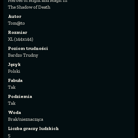
Heroes of Might and Magic III
The Shadow of Death
Autor
Tom@to
Rozmiar
XL (144x144)
Poziom trudności
Bardzo Trudny
Język
Polski
Fabuła
Tak
Podziemia
Tak
Woda
Brak/nieznacząca
Liczba graczy ludzkich
5