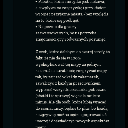
+ Fabułka, która nie tylko jest ciekawa,
ale wpływa na rozgrywkę (przykładem
wrogie i przyjazne miasta - bez względu
na to, które się podbije);
+ Na pewno dla graczy
zaawansowanych, bo tu potrzeba
znajomości gry i odważnych posunięć.
Z cech, które dałabym do szarej strefy, to
fakt, że nie da się w 100%
wyeksplorować tej mapy za jednym
razem. Ja akurat lubię rozgrywać mapy
tak, by zajrzeć w każdy zakamarek,
zawalczyć z każdym przeciwnikiem,
wypełnić wszystkie zadanka poboczne
(chatki i te sprawy) więc dla mnie to
minus. Ale dla osób, które lubią wracać
do scenariuszy, będzie to plus, bo każdą
rozgrywkę można będzie poprowadzić
inaczej i doświadczyć nowych aspektów
mapy.