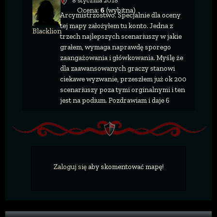
8 stycznia 2018
Ocena:
6
(wybitna)
Arcymistrzostwo. Specjalnie dla oceny
tej mapy założyłem tu konto. Jedna z
Blacklion
trzech najlepszych scenariuszy w jakie
grałem, wymaga naprawdę sporego
zaangażowania i główkowania. Myślę że
dla zaawansowanych graczy stanowi
ciekawe wyzwanie, przeszłem już ok 200
scenariuszy poza tymi orginalnymi i ten
jest na podium. Pozdrawiam i daje 6
Zaloguj się
aby skomentować mapę!