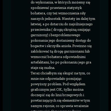
do wykonania, w których możemy się
spodziewać prawienia statystyk
bohatera, czy też wzmocnienia siły
naszych jednostek. Niestety im dalej tym
łatwiej, a po dotarciu do najsilniejszego
przeciwnika ( drogą okrężną omijając
garnizony) i bezproblemowego
pokonania jego dostaniemy dostęp do
bogactw i skrzydła anioła. Powinno się
zablokować tą drogę garnizonami lub
wzmocnić bohatera odpowiednimi
artefaktami, bo po pokonaniu jego gra
staje się nudna.
Teraz chciałbym się skupić na tym, co
mnie nie odpowiadało pomijając
powyższy problem. Pod względem
graficznym jest OK., tylko można
doczepić się do linii brzegowych i
powtarzających się elementów w tym
samym rejonie, co sprawia wrażenie