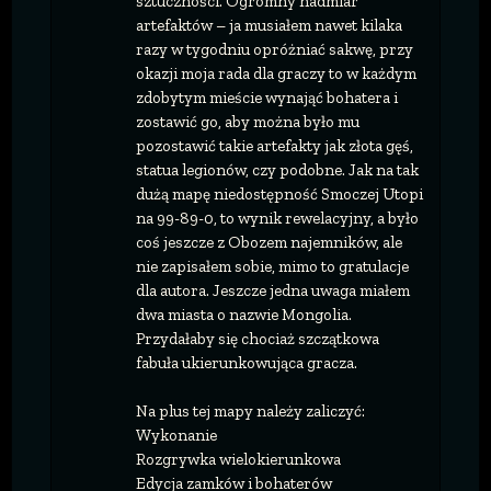
sztuczności. Ogromny nadmiar
artefaktów – ja musiałem nawet kilaka
razy w tygodniu opróżniać sakwę, przy
okazji moja rada dla graczy to w każdym
zdobytym mieście wynająć bohatera i
zostawić go, aby można było mu
pozostawić takie artefakty jak złota gęś,
statua legionów, czy podobne. Jak na tak
dużą mapę niedostępność Smoczej Utopi
na 99-89-0, to wynik rewelacyjny, a było
coś jeszcze z Obozem najemników, ale
nie zapisałem sobie, mimo to gratulacje
dla autora. Jeszcze jedna uwaga miałem
dwa miasta o nazwie Mongolia.
Przydałaby się chociaż szczątkowa
fabuła ukierunkowująca gracza.
Na plus tej mapy należy zaliczyć:
Wykonanie
Rozgrywka wielokierunkowa
Edycja zamków i bohaterów