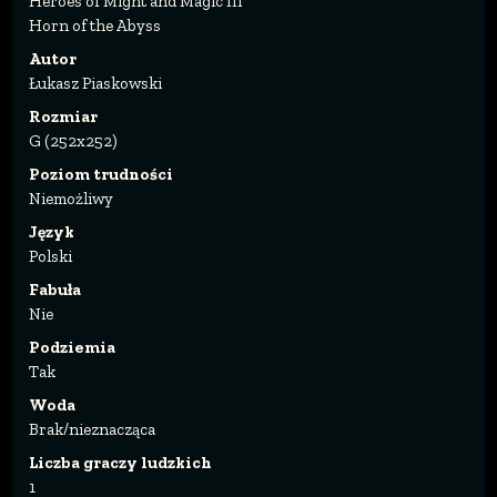
Heroes of Might and Magic III
Horn of the Abyss
Autor
Łukasz Piaskowski
Rozmiar
G (252x252)
Poziom trudności
Niemożliwy
Język
Polski
Fabuła
Nie
Podziemia
Tak
Woda
Brak/nieznacząca
Liczba graczy ludzkich
1