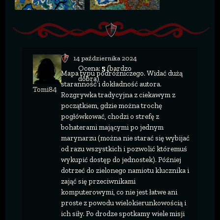
14 października 2024
Ocena:
5
(bardzo
Mapa typu podróżniczego. Widać dużą
dobra)
staranność i dokładność autora.
Tomi84
Rozgrywka tradycyjna z ciekawym z
początkiem, gdzie można trochę
pogłówkować, chodzi o strefę z
bohaterami mającymi po jednym
marynarzu (można nie starać się wybijać
od razu wszystkich i pozwolić któremuś
wykupić dostęp do jednostek). Później
dotrzeć do zielonego namiotu klucznika i
zająć się przeciwnikami
komputerowymi, co nie jest łatwe ani
proste z powodu wielokierunkowością i
ich siły. Po drodze spotkamy wiele misji