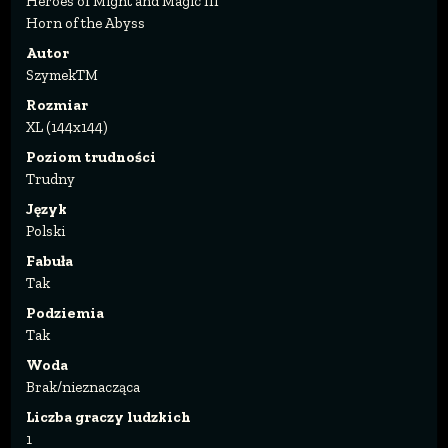
Heroes of Might and Magic III
Horn of the Abyss
Autor
SzymekTM
Rozmiar
XL (144x144)
Poziom trudności
Trudny
Język
Polski
Fabuła
Tak
Podziemia
Tak
Woda
Brak/nieznacząca
Liczba graczy ludzkich
1