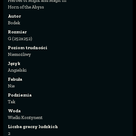
Heroes of Might and Magic III
Horn of the Abyss
Autor
Bodek
Rozmiar
G (252x252)
Poziom trudności
Niemożliwy
Język
Angielski
Fabuła
Nie
Podziemia
Tak
Woda
Wielki Kontynent
Liczba graczy ludzkich
2