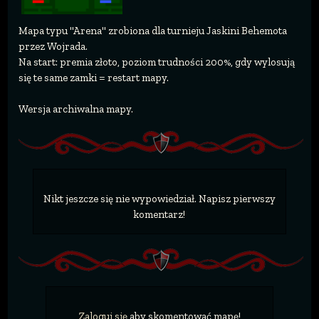
Mapa typu "Arena" zrobiona dla turnieju Jaskini Behemota
przez Wojrada.
Na start: premia złoto, poziom trudności 200%, gdy wylosują
się te same zamki = restart mapy.
Wersja archiwalna mapy.
Nikt jeszcze się nie wypowiedział. Napisz pierwszy
komentarz!
Zaloguj się
aby skomentować mapę!