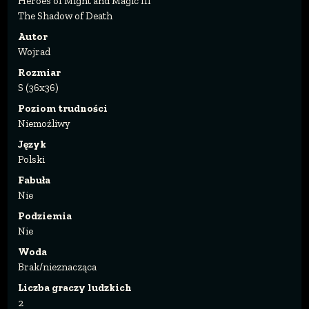
Heroes of Might and Magic III
The Shadow of Death
Autor
Wojrad
Rozmiar
S (36x36)
Poziom trudności
Niemożliwy
Język
Polski
Fabuła
Nie
Podziemia
Nie
Woda
Brak/nieznacząca
Liczba graczy ludzkich
2