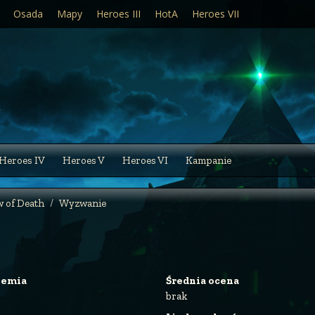
Osada
Mapy
Heroes III
HotA
Heroes VII
Heroes IV
Heroes V
Heroes VI
Kampanie
 of Death
Wyzwanie
iemia
Średnia ocena
brak