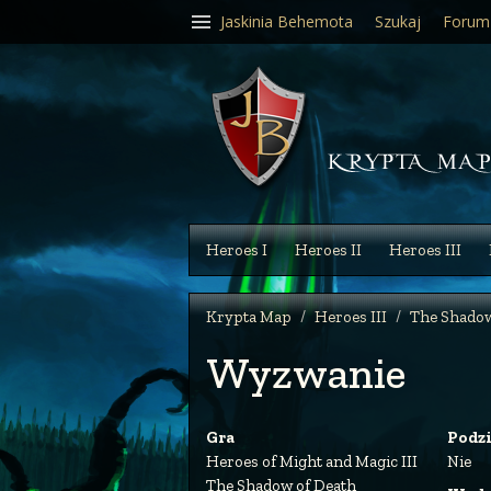
Jaskinia Behemota
Szukaj
Forum
Heroes I
Heroes II
Heroes III
Krypta Map
Heroes III
The Shadow
Wyzwanie
Gra
Podz
Heroes of Might and Magic III
Nie
The Shadow of Death