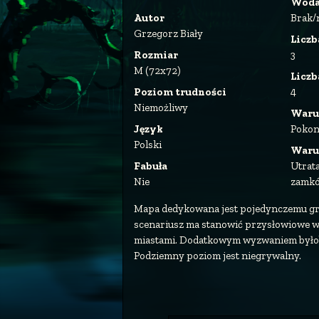
Wod
Autor
Brak/
Grzegorz Biały
Liczb
Rozmiar
3
M (72x72)
Licz
Poziom trudności
4
Niemożliwy
Waru
Język
Pokon
Polski
Waru
Fabuła
Utrat
Nie
zamk
Mapa dedykowana jest pojedynczemu gra
scenariusz ma stanowić przysłowiowe wy
miastami. Dodatkowym wyzwaniem byłoby
Podziemny poziom jest niegrywalny.