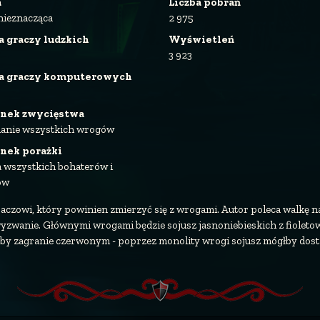
a
Liczba pobrań
nieznacząca
2 975
a graczy ludzkich
Wyświetleń
3 923
ba graczy komputerowych
nek zwycięstwa
anie wszystkich wrogów
nek porażki
a wszystkich bohaterów i
ów
czowi, który powinien zmierzyć się z wrogami. Autor poleca walkę 
zwanie. Głównymi wrogami będzie sojusz jasnoniebieskich z fioleto
 zagranie czerwonym - poprzez monolity wrogi sojusz mógłby dostać