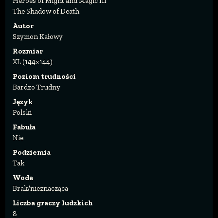
Heroes of Might and Magic III
The Shadow of Death
Autor
Szymon Kałowy
Rozmiar
XL (144x144)
Poziom trudności
Bardzo Trudny
Język
Polski
Fabuła
Nie
Podziemia
Tak
Woda
Brak/nieznacząca
Liczba graczy ludzkich
8