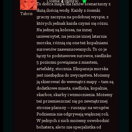
Ocena:
4
(dobra)
To dobra mapa dla fanów scenariuszy z
dużą ilością wody. Każdy z ósemki
Tabris
graczy zaczyna na podobnej wyspie, z
których jednak każda czymś się różni.
Na jednej są kolosea, na innej
uniwersytet, na jeszcze innej latarnia
morska, różnią się one też kopalniami
surowców zaawansowanych. To co je
łączy to podstawowe surowce, siedlisko
5 poziomu powiązane z miastem,
artefakty, stocznia. Ekspansja morska
jest niezbędna do zwycięstwa. Możemy
ją skierować do wewnątrz mapy – tam są
dodatkowe miasta, siedliska, kopalnie,
skarbce, skarby i wzmocnienia. Możemy
też przemieszczać się po zewnętrznej
stronie planszy – ruszając na wrogów.
Podziemia nie odgrywają większej roli.
W jednych z nich możemy oswobodzić
bohatera, ale to nie specjalistka od