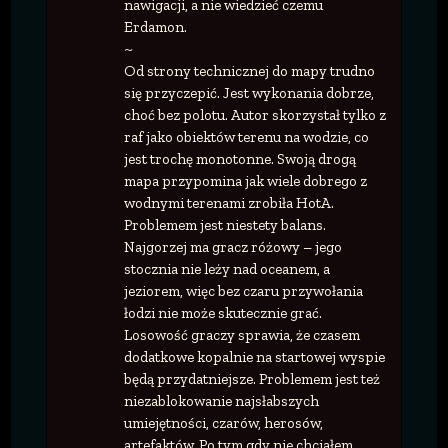
nawigacji, a nie wiedzieć czemu
Erdamon.
~
Od strony technicznej do mapy trudno
się przyczepić. Jest wykonania dobrze,
choć bez polotu. Autor skorzystał tylko z
raf jako obiektów terenu na wodzie, co
jest trochę monotonne. Swoją drogą
mapa przypomina jak wiele dobrego z
wodnymi terenami zrobiła HotA.
Problemem jest niestety balans.
Najgorzej ma gracz różowy – jego
stocznia nie leży nad oceanem, a
jeziorem, więc bez czaru przywołania
łodzi nie może skutecznie grać.
Losowość graczy sprawia, że czasem
dodatkowe kopalnie na startowej wyspie
będą przydatniejsze. Problemem jest też
niezablokowanie najsłabszych
umiejętności, czarów, herosów,
artefaktów. Po tym gdy nie chciałem