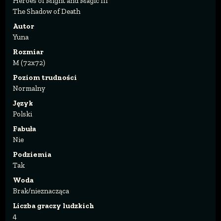
Heroes of Might and Magic III
The Shadow of Death
Autor
Yuna
Rozmiar
M (72x72)
Poziom trudności
Normalny
Język
Polski
Fabuła
Nie
Podziemia
Tak
Woda
Brak/nieznacząca
Liczba graczy ludzkich
4