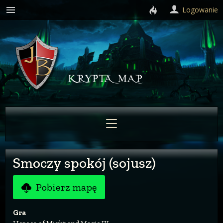
Logowanie
Smoczy spokój (sojusz)
Pobierz mapę
Gra