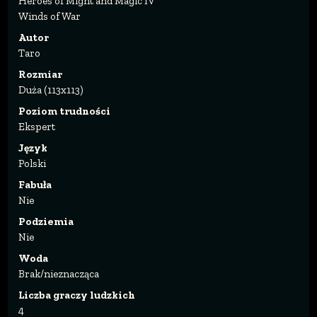
Heroes of Might and Magic IV
Winds of War
Autor
Taro
Rozmiar
Duża (113x113)
Poziom trudności
Ekspert
Język
Polski
Fabuła
Nie
Podziemia
Nie
Woda
Brak/nieznacząca
Liczba graczy ludzkich
4