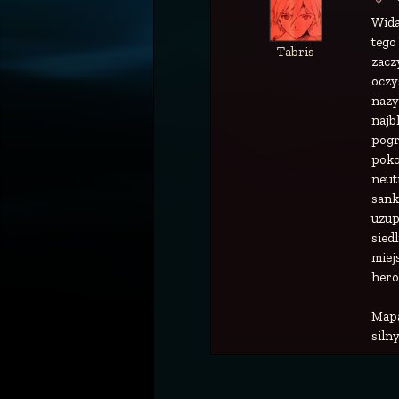
Wida
tego
Tabris
zacz
oczy
nazy
najb
pogr
poko
neut
sank
uzup
sied
miej
hero
Mapa
siln