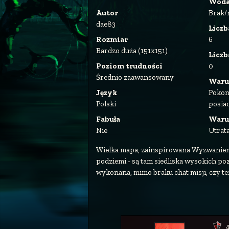
Wod
Autor
Brak/
dae83
Liczb
Rozmiar
6
Bardzo duża (151x151)
Licz
Poziom trudności
0
Średnio zaawansowany
Waru
Język
Pokon
Polski
posia
Fabuła
Waru
Nie
Utrata
Wielka mapa, zainspirowana Wyzwaniem 
podziemi - są tam siedliska wysokich po
wykonana, mimo braku chat misji, czy t