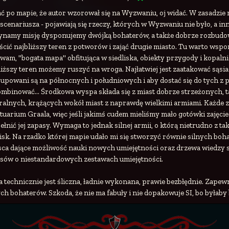
ć po mapie, że autor wzorował się na Wyzwaniu, oj widać. W zasadzie 
 scenariusza - pojawiają się rzeczy, których w Wyzwaniu nie było, a i
ynamy misję dysponujemy dwójką bohaterów, a także dobrze rozbu
ścić najbliższy teren z potworów i zająć drugie miasto. Tu warto wspomn
wam, "bogata mapa" obfitująca w siedliska, obiekty przygody i kopalni
liższy teren możemy ruszyć na wroga. Najłatwiej jest zaatakować sąsia
upowani są na północnych i południowych i aby dostać się do tych z 
mbinować... Środkowa wyspa składa się z miast dobrze strzeżonych, 
ralnych, krążących wokół miast z naprawdę wielkimi armiami. Każde 
tuarium Graala, więc jeśli jakimś cudem mieliśmy mało gotówki zajęci
ełnić jej zapasy. Wymaga to jednak silnej armii, o którą nietrudno z 
lisk. Na rzadko której mapie udało mi się stworzyć równie silnych boha
sca dające możliwość nauki nowych umiejętności oraz drzewa wiedzy s
sów o niestandardowych zestawach umiejętności.
 technicznie jest śliczna, ładnie wykonana, prawie bezbłędnie. Zape
ych bohaterów. Szkoda, że nie ma fabuły i nie dopakowuje SI, bo byłaby b