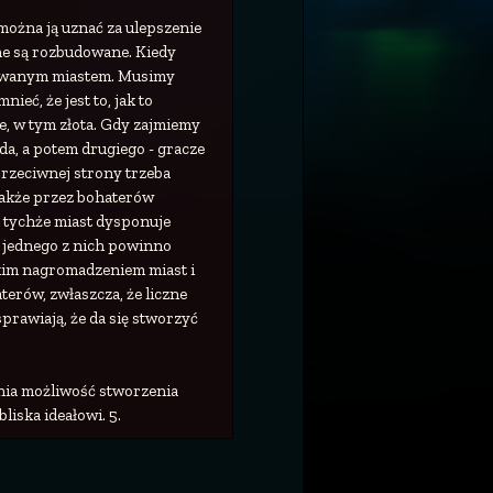
można ją uznać za ulepszenie
nne są rozbudowane. Kiedy
dowanym miastem. Musimy
ieć, że jest to, jak to
e, w tym złota. Gdy zajmiemy
da, a potem drugiego - gracze
przeciwnej strony trzeba
także przez bohaterów
z tychże miast dysponuje
e jednego z nich powinno
takim nagromadzeniem miast i
terów, zwłaszcza, że liczne
prawiają, że da się stworzyć
wnia możliwość stworzenia
liska ideałowi. 5.