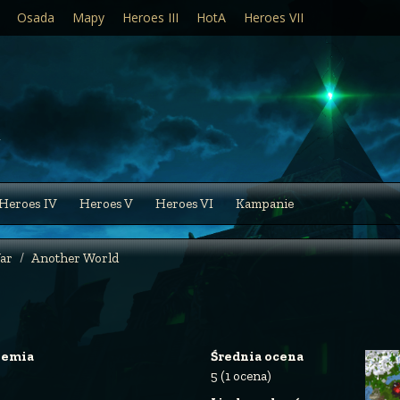
Osada
Mapy
Heroes III
HotA
Heroes VII
Heroes IV
Heroes V
Heroes VI
Kampanie
ar
Another World
iemia
Średnia ocena
5 (1 ocena)