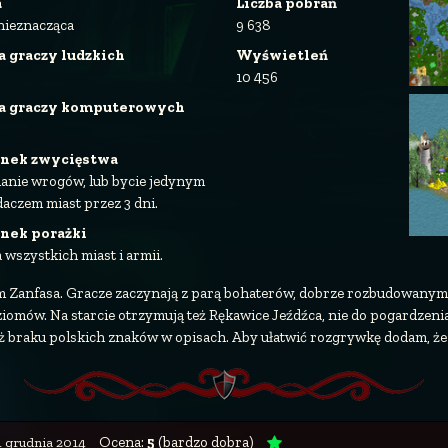
a
Liczba pobrań
nieznacząca
9 638
a graczy ludzkich
Wyświetleń
10 456
ba graczy komputerowych
nek zwycięstwa
anie wrogów, lub bycie jedynym
daczem miast przez 3 dni.
nek porażki
 wszystkich miast i armii.
Zanfasa. Gracze zaczynają z parą bohaterów, dobrze rozbudowanymi 
ziomów. Na starcie otrzymują też Rękawice Jeźdźca, nie do pogardzenia
eż braku polskich znaków w opisach. Aby ułatwić rozgrywkę dodam, ż
Ocena:
5
(bardzo dobra)
4 grudnia 2014