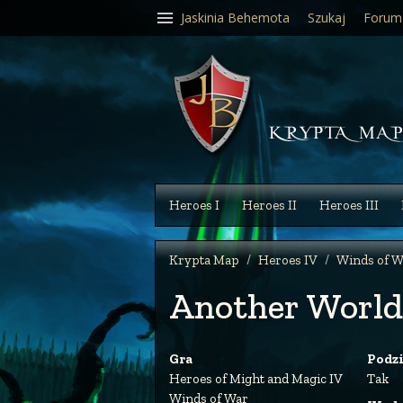
Jaskinia Behemota
Szukaj
Forum
Heroes I
Heroes II
Heroes III
Krypta Map
Heroes IV
Winds of W
Another World
Gra
Podz
Heroes of Might and Magic IV
Tak
Winds of War