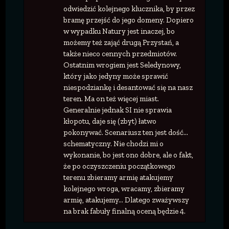
odwiedzić kolejnego klucznika, by przez
bramę przejść do jego domeny. Dopiero
w wypadku Natury jest inaczej, bo
możemy też zająć drugą Przystań, a
także nieco cennych przedmiotów.
Ostatnim wrogiem jest Seledynowy,
który jako jedyny może sprawić
niespodziankę i desantować się na nasz
teren. Ma on też więcej miast.
Generalnie jednak SI nie sprawia
kłopotu, daje się (zbyt) łatwo
pokonywać. Scenariusz ten jest dość...
schematyczny. Nie chodzi mi o
wykonanie, bo jest ono dobre, ale o fakt,
że po oczyszczeniu początkowego
terenu zbieramy armię atakujemy
kolejnego wroga, wracamy, zbieramy
armię, atakujemy... Dlatego zważywszy
na brak fabuły finalną oceną będzie 4.