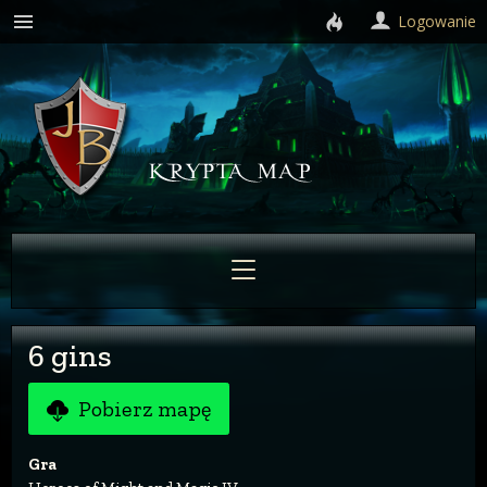
Logowanie
6 gins
Pobierz mapę
Gra