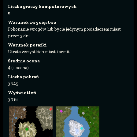
Liczba graczy komputerowych
5
Warunek zwycięstwa
Pokonanie wrogów, lub bycie jedynym posiadaczem miast
przez 3 dni.
Warunek porażki
Utrata wszystkich miast i armii.
Średnia ocena
4 (1 ocena)
Liczba pobrań
3 745
Wyświetleń
3 716