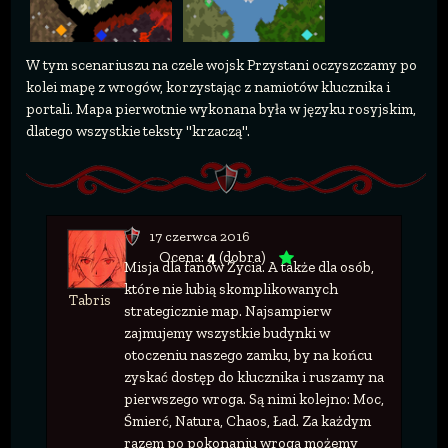
W tym scenariuszu na czele wojsk Przystani oczyszczamy po
kolei mapę z wrogów, korzystając z namiotów klucznika i
portali. Mapa pierwotnie wykonana była w języku rosyjskim,
dlatego wszystkie teksty "krzaczą".
17 czerwca 2016
Ocena:
4
(dobra)
Misja dla fanów Życia. A także dla osób,
które nie lubią skomplikowanych
Tabris
strategicznie map. Najsampierw
zajmujemy wszystkie budynki w
otoczeniu naszego zamku, by na końcu
zyskać dostęp do klucznika i ruszamy na
pierwszego wroga. Są nimi kolejno: Moc,
Śmierć, Natura, Chaos, Ład. Za każdym
razem po pokonaniu wroga możemy