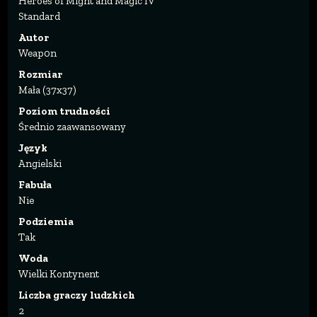
Heroes of Might and Magic IV
Standard
Autor
Weap0n
Rozmiar
Mała (37x37)
Poziom trudności
Średnio zaawansowany
Język
Angielski
Fabuła
Nie
Podziemia
Tak
Woda
Wielki Kontynent
Liczba graczy ludzkich
2