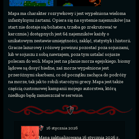
Mapa ma charakter rozrywkowy i jest wypełniona wieloma
infantylnymi żartami. Opiera się na systemie najemników (na
start nie dostaje się bohatera, trzeba go zrekrutować w
karczmie.) dostępnych jest 64 najemników każdy o
unikatowym zestawie umiejętności, zaklęć, statystyk i historii.
Gracze lazurowy i różowy powinni pozostać poza sojuszami,
lub w sojuszu z sobą nawzajem, poza tym ustalać sojusze
polecam do woli. Mapa jest na planie morza egejskiego. biomy
lądowe są dosyć biedne, zaś morze wypełnione jest
przeróżnymi skarbami, co od początku zachęca do podróży
na morze, tak jak to robili starożyni grecy. Mapa jest także
częścią customowej kampanii mojego autorstwa, którą
niedługo będę zamieszczał w serwisie.
16 stycznia 2026
Mapa zaktualizowana 16 stycznia 2026 r.