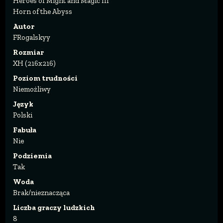
Heroes of Might and Magic III
Horn of the Abyss
Autor
FRogalskyy
Rozmiar
XH (216x216)
Poziom trudności
Niemożliwy
Język
Polski
Fabuła
Nie
Podziemia
Tak
Woda
Brak/nieznacząca
Liczba graczy ludzkich
8