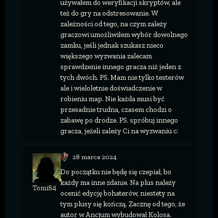
używałem do weryfikacji skryptów, ale
też do gry na odstresowanie. W
zależności od tego, na czym zależy
graczowi umożliwiłem wybór dowolnego
zamku, jeśli jednak szukasz nieco
większego wyzwania zalecam
sprawdzenie innego gracza niż jeden z
tych dwóch. PS. Mam nie tylko testerów
ale i wieloletnie doświadczenie w
robieniu map. Nie każda musi być
przesadnie trudna, czasem chodzi o
zabawę po drodze. PS. spróbuj innego
gracza, jeżeli zależy Ci na wyzwaniu c:
28 marca 2024
Do początku nie będę się czepiał, bo
każdy ma inne zdanie. Na plus należy
Tomi84
ocenić edycję bohaterów, niestety na
tym plusy się kończą. Zacznę od tego, że
autor w Ancjum wybudował Kolosa.