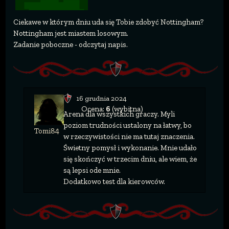
Ciekawe w którym dniu uda się Tobie zdobyć Nottingham?
Nottingham jest miastem losowym.
Zadanie poboczne - odczytaj napis.
16 grudnia 2024
Ocena:
6
(wybitna)
Arena dla wszystkich graczy. Myli
poziom trudności ustalony na łatwy, bo
Tomi84
w rzeczywistości nie ma tutaj znaczenia.
Świetny pomysł i wykonanie. Mnie udało
się skończyć w trzecim dniu, ale wiem, że
są lepsi ode mnie.
Dodatkowo test dla kierowców.