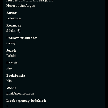
Heroes of Might and Magic III
Horn of the Abyss
Autor
Polonista
Rozmiar
S (36x36)
Poziom trudności
Łatwy
Język
Polski
Fabuła
Nie
Podziemia
Nie
Woda
Brak/nieznacząca
Liczba graczy ludzkich
1