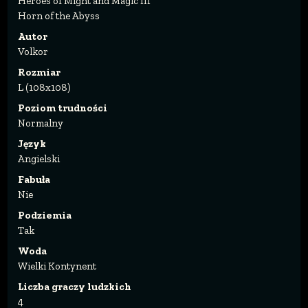
Heroes of Might and Magic III
Horn of the Abyss
Autor
Volkor
Rozmiar
L (108x108)
Poziom trudności
Normalny
Język
Angielski
Fabuła
Nie
Podziemia
Tak
Woda
Wielki Kontynent
Liczba graczy ludzkich
4