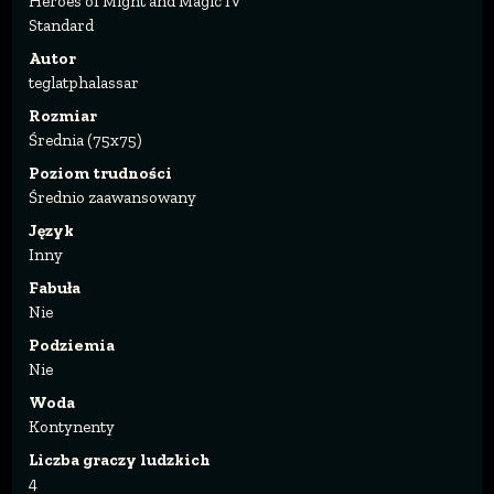
Heroes of Might and Magic IV
Standard
Autor
teglatphalassar
Rozmiar
Średnia (75x75)
Poziom trudności
Średnio zaawansowany
Język
Inny
Fabuła
Nie
Podziemia
Nie
Woda
Kontynenty
Liczba graczy ludzkich
4