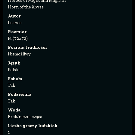
Heroes of Might and Magic III
Horn of the Abyss
Autor
Leance
Rozmiar
M (72x72)
Poziom trudności
Niemożliwy
Język
Polski
Fabuła
Tak
Podziemia
Tak
Woda
Brak/nieznacząca
Liczba graczy ludzkich
1