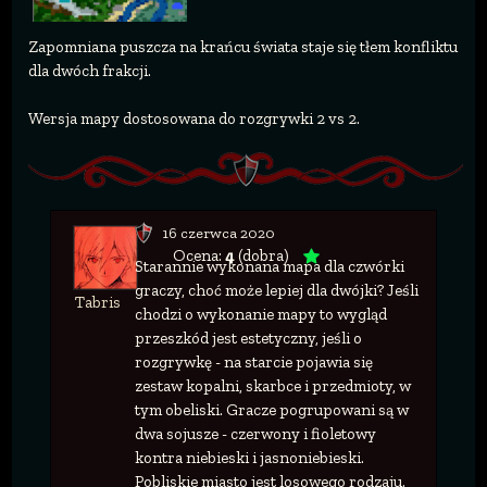
Zapomniana puszcza na krańcu świata staje się tłem konfliktu
dla dwóch frakcji.
Wersja mapy dostosowana do rozgrywki 2 vs 2.
16 czerwca 2020
Ocena:
4
(dobra)
Starannie wykonana mapa dla czwórki
graczy, choć może lepiej dla dwójki? Jeśli
Tabris
chodzi o wykonanie mapy to wygląd
przeszkód jest estetyczny, jeśli o
rozgrywkę - na starcie pojawia się
zestaw kopalni, skarbce i przedmioty, w
tym obeliski. Gracze pogrupowani są w
dwa sojusze - czerwony i fioletowy
kontra niebieski i jasnoniebieski.
Pobliskie miasto jest losowego rodzaju.