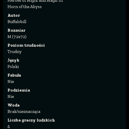
Heroes of Might and Magic III
Horn of the Abyss
Autor
Buffalobill
Rozmiar
M (72x72)
Poziom trudności
Trudny
Język
Polski
Fabuła
Nie
Podziemia
Nie
Woda
Brak/nieznacząca
Liczba graczy ludzkich
4