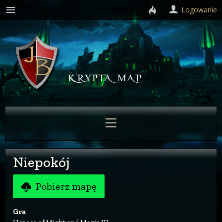
Logowanie
Niepokój
Pobierz mapę
Gra