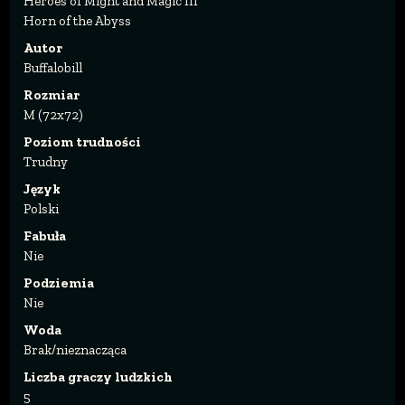
Heroes of Might and Magic III
Horn of the Abyss
Autor
Buffalobill
Rozmiar
M (72x72)
Poziom trudności
Trudny
Język
Polski
Fabuła
Nie
Podziemia
Nie
Woda
Brak/nieznacząca
Liczba graczy ludzkich
5