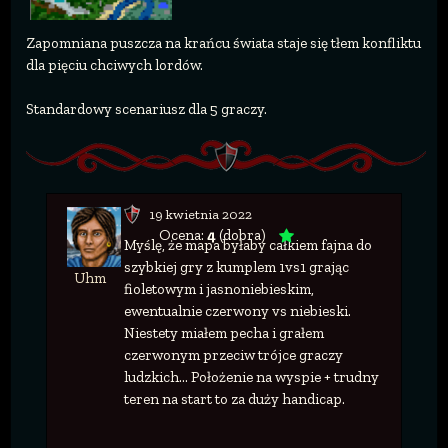
Zapomniana puszcza na krańcu świata staje się tłem konfliktu
dla pięciu chciwych lordów.
Standardowy scenariusz dla 5 graczy.
19 kwietnia 2022
Ocena:
4
(dobra)
Myślę, że mapa byłaby całkiem fajna do
szybkiej gry z kumplem 1vs1 grając
Uhm
fioletowym i jasnoniebieskim,
ewentualnie czerwony vs niebieski.
Niestety miałem pecha i grałem
czerwonym przeciw trójce graczy
ludzkich... Położenie na wyspie + trudny
teren na start to za duży handicap.