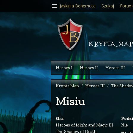
Jaskinia Behemota
Szukaj
Forum
Heroes I
Heroes II
Heroes III
Krypta Map
Heroes III
The Shadow
Misiu
Gra
Podz
Heroes of Might and Magic III
Nie
The Shadow of Death