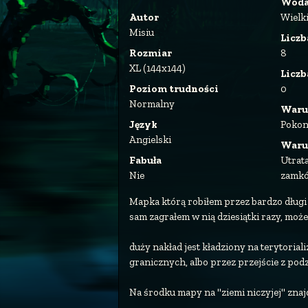
Wod
Autor
Wielk
Misiu
Liczb
Rozmiar
8
XL (144x144)
Licz
Poziom trudności
0
Normalny
Waru
Język
Pokon
Angielski
Waru
Fabuła
Utrat
Nie
zamk
Mapka którą robiłem przez bardzo długi
sam zagrałem w nią dziesiątki razy, może
duży nakład jest kładziony na terytoria
granicznych, albo przez przejście z podz
Na środku mapy na "ziemi niczyjej" znajd