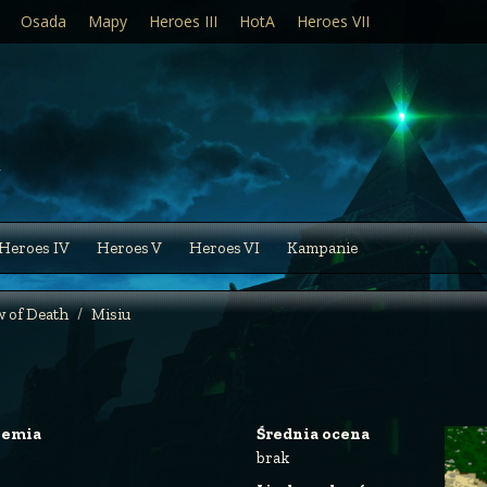
Osada
Mapy
Heroes III
HotA
Heroes VII
Heroes IV
Heroes V
Heroes VI
Kampanie
 of Death
Misiu
iemia
Średnia ocena
brak