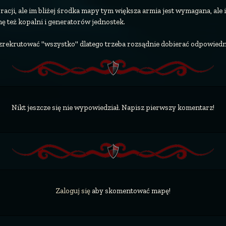
cji, ale im bliżej środka mapy tym większa armia jest wymagana, ale i
hę też kopalni i generatorów jednostek.
zrekrutować "wszystko" dlatego trzeba rozsądnie dobierać odpowiedni
Nikt jeszcze się nie wypowiedział. Napisz pierwszy komentarz!
Zaloguj się
aby skomentować mapę!