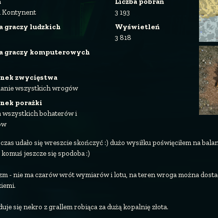
a
Liczba pobrań
i Kontynent
3 193
a graczy ludzkich
Wyświetleń
3 818
ba graczy komputerowych
nek zwycięstwa
anie wszystkich wrogów
nek porażki
a wszystkich bohaterów i
ów
 czas udało się wreszcie skończyć :) dużo wysiłku poświęciłem na bal
 komuś jeszcze się spodoba :)
lizm - nie ma czarów wrót wymiarów i lotu, na teren wroga można dost
iemi.
uje się nekro z grallem robiąca za dużą kopalnię złota.