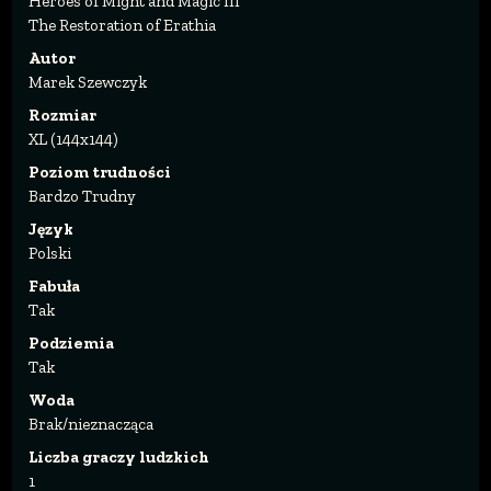
Heroes of Might and Magic III
The Restoration of Erathia
Autor
Marek Szewczyk
Rozmiar
XL (144x144)
Poziom trudności
Bardzo Trudny
Język
Polski
Fabuła
Tak
Podziemia
Tak
Woda
Brak/nieznacząca
Liczba graczy ludzkich
1