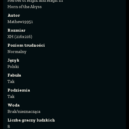
Heroes of Might and Magic III
Horn of the Abyss
Autor
Mathew19951
Rozmiar
XH (216x216)
Poziom trudności
Normalny
Język
Polski
Fabuła
Tak
Podziemia
Tak
Woda
Brak/nieznacząca
Liczba graczy ludzkich
8