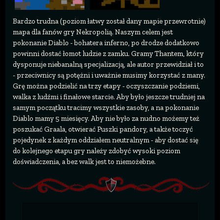
Bardzo trudna (poziom łatwy został dany mapie przewrotnie)
mapa dla fanów gry Nekropolią. Naszym celem jest
pokonanie Diablo - bohatera inferno, po drodze dodatkowo
powinni dostać łomot ludzie z zamku. Gramy Thantem, który
dysponuje niebanalną specjalizacją, ale autor przewidział i to
- przeciwnicy są potężni i uważnie musimy korzystać z many.
Grę można podzielić na trzy etapy - oczyszczanie podziemi,
walka z ludźmi i finałowe starcie. Aby było jeszcze trudniej na
samym początku tracimy wszystkie zasoby, a na pokonanie
Diablo mamy 5 miesięcy. Aby nie było za nudno możemy też
poszukać Graala, otwierać Puszki pandory, a także toczyć
pojedynek z każdym oddziałem neutralnym - aby dostać się
do kolejnego etapu gry należy zdobyć wysoki poziom
doświadczenia, a bez walk jest to niemożebne.