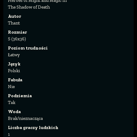
Heroes of Might and Magic III
The Shadow of Death
Autor
Thant
Rozmiar
S (36x36)
Poziom trudności
Łatwy
Język
Polski
Fabuła
Nie
Podziemia
Tak
Woda
Brak/nieznacząca
Liczba graczy ludzkich
1