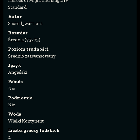
Heroes of Might and Magic IV
Standard
Autor
Sacred_warriors
Rozmiar
Średnia (75x75)
Poziom trudności
Średnio zaawansowany
Język
Angielski
Fabuła
Nie
Podziemia
Nie
Woda
Wielki Kontynent
Liczba graczy ludzkich
2