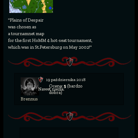
"Plains of Despair
was chosen as
a tournamnet map
for the first HoMM 4 hot-seat tournament,
which was in St.Petersburg on May 2002!"
19 października 2018
Ocena:
5
(bardzo
Nawet niezła.
dobra)
Brennus