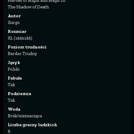
Heroes of Might and Magic III
The Shadow of Death
Autor
Zurgo
Rozmiar
XL (144x144)
Poziom trudności
Bardzo Trudny
Język
Polski
Fabuła
Tak
Podziemia
Tak
Woda
Brak/nieznacząca
Liczba graczy ludzkich
8