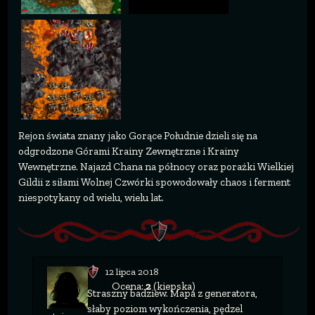
Rejon świata znany jako Gorące Południe dzieli się na
odgrodzone Górami Krainy Zewnętrzne i Krainy
Wewnętrzne. Najazd Chana na północy oraz porażki Wielkiej
Gildii z siłami Wolnej Czwórki spowodowały chaos i ferment
niespotykany od wielu, wielu lat.
12 lipca 2018
Ocena:
2
(kiepska)
Straszny badziew. Mapa z generatora,
słaby poziom wykończenia, pędzel