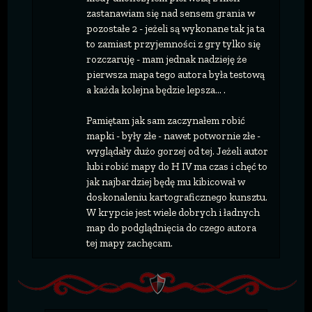
zastanawiam się nad sensem grania w
pozostałe 2 - jeżeli są wykonane tak ja ta
to zamiast przyjemności z gry tylko się
rozczaruję - mam jednak nadzieję że
pierwsza mapa tego autora była testową
a każda kolejna będzie lepsza... .
Pamiętam jak sam zaczynałem robić
mapki - były złe - nawet potwornie złe -
wyglądały dużo gorzej od tej. Jeżeli autor
lubi robić mapy do H IV ma czas i chęć to
jak najbardziej będę mu kibicował w
doskonaleniu kartograficznego kunsztu.
W krypcie jest wiele dobrych i ładnych
map do podglądnięcia do czego autora
tej mapy zachęcam.