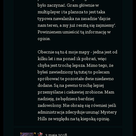
było zaczynać. Gram głównie w
multiplayer i ta plansza to jest taka
typowa nawalanka na zasadzie 'dajcie
nam teren, a my już resztą się zajmiemy'.
Powinienem umieścić tą informację w
opisie.
Obecnie są tu 4 moje mapy - jedna jest od
kilku lat i ma ponad 1k pobrań, więc
chyba jest trochę lepsza. Mimo tego, że
byłeś zawiedziony tą tutaj to polecam
spróbować te pozostałe dwie niedawno
dodane. Są na pewno trochę lepiej
przemyślane i ciekawiej zrobione. Mam
nadzieję, że będziesz bardziej
zadowolony. Nie obrażę się również jeśli
administracja zdecyduje usunąć Mystery
Hills ze względu na tą kiepską opinię.
3 maja 2018