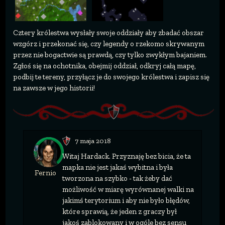
Cztery królestwa wysłały swoje oddziały aby zbadać obszar
wzgórz i przekonać się, czy legendy o rzekomo skrywanym
przez nie bogactwie są prawdą, czy tylko zwykłym bajaniem.
Zgłoś się na ochotnika, obejmij oddział, odkryj całą mapę,
podbij te tereny, przyłącz je do swojego królestwa i zapisz się
na zawsze w jego historii!
7 maja 2018
Witaj Hardack. Przyznaję bez bicia, że ta
mapka nie jest jakaś wybitna i była
Fernio
tworzona na szybko - tak żeby dać
możliwość w miarę wyrównanej walki na
jakimś terytorium i aby nie było błędów,
które sprawią, że jeden z graczy był
jakoś zablokowany i w ogóle bez sensu