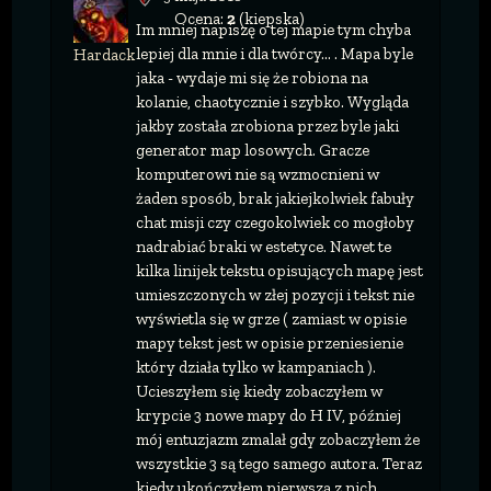
Ocena:
2
(kiepska)
Im mniej napiszę o tej mapie tym chyba
lepiej dla mnie i dla twórcy... . Mapa byle
Hardack
jaka - wydaje mi się że robiona na
kolanie, chaotycznie i szybko. Wygląda
jakby została zrobiona przez byle jaki
generator map losowych. Gracze
komputerowi nie są wzmocnieni w
żaden sposób, brak jakiejkolwiek fabuły
chat misji czy czegokolwiek co mogłoby
nadrabiać braki w estetyce. Nawet te
kilka linijek tekstu opisujących mapę jest
umieszczonych w złej pozycji i tekst nie
wyświetla się w grze ( zamiast w opisie
mapy tekst jest w opisie przeniesienie
który działa tylko w kampaniach ).
Ucieszyłem się kiedy zobaczyłem w
krypcie 3 nowe mapy do H IV, później
mój entuzjazm zmalał gdy zobaczyłem że
wszystkie 3 są tego samego autora. Teraz
kiedy ukończyłem pierwszą z nich