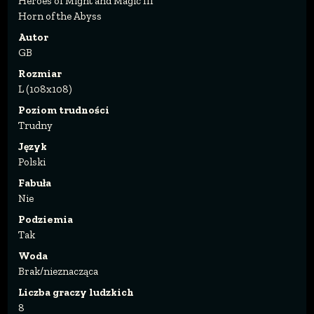
Heroes of Might and Magic III
Horn of the Abyss
Autor
GB
Rozmiar
L (108x108)
Poziom trudności
Trudny
Język
Polski
Fabuła
Nie
Podziemia
Tak
Woda
Brak/nieznacząca
Liczba graczy ludzkich
8