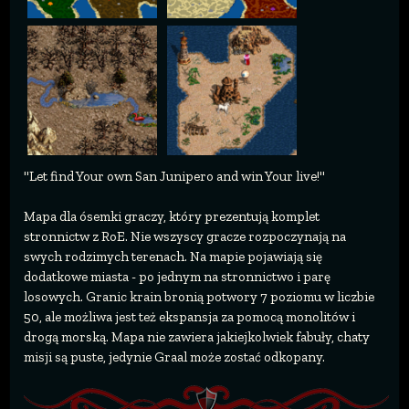
"Let find Your own San Junipero and win Your live!"
Mapa dla ósemki graczy, który prezentują komplet
stronnictw z RoE. Nie wszyscy gracze rozpoczynają na
swych rodzimych terenach. Na mapie pojawiają się
dodatkowe miasta - po jednym na stronnictwo i parę
losowych. Granic krain bronią potwory 7 poziomu w liczbie
50, ale możliwa jest też ekspansja za pomocą monolitów i
drogą morską. Mapa nie zawiera jakiejkolwiek fabuły, chaty
misji są puste, jedynie Graal może zostać odkopany.