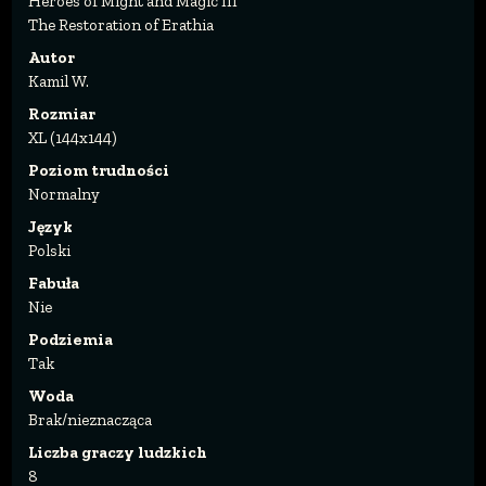
Heroes of Might and Magic III
The Restoration of Erathia
Autor
Kamil W.
Rozmiar
XL (144x144)
Poziom trudności
Normalny
Język
Polski
Fabuła
Nie
Podziemia
Tak
Woda
Brak/nieznacząca
Liczba graczy ludzkich
8