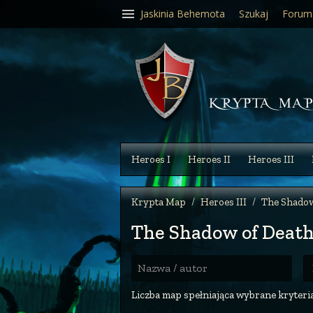
Jaskinia Behemota
Szukaj
Forum
Heroes I
Heroes II
Heroes III
Krypta Map
Heroes III
The Shadow
The Shadow of Deat
R
Nazwa / autor
Liczba map spełniająca wybrane kryteria