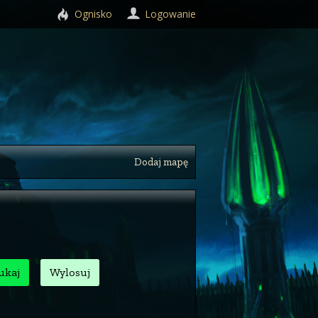
Ognisko
Logowanie
Dodaj mapę
ukaj
Wylosuj