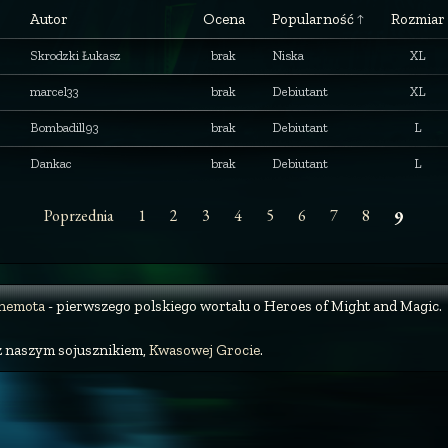
Autor
Ocena
Popularność
Rozmiar
Skrodzki Łukasz
brak
Niska
XL
marcel33
brak
Debiutant
XL
Bombadill93
brak
Debiutant
L
Dankac
brak
Debiutant
L
Poprzednia
1
2
3
4
5
6
7
8
9
ehemota
- pierwszego polskiego wortalu o Heroes of Might and Magic.
z naszym sojusznikiem,
Kwasowej Grocie
.