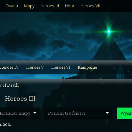
Osada
Mapy
Heroes III
HotA
Heroes VII
Heroes IV
Heroes V
Heroes VI
Kampanie
 of Death
h
Heroes III
ozmiar mapy
Poziom trudności
Wysz
: 204.