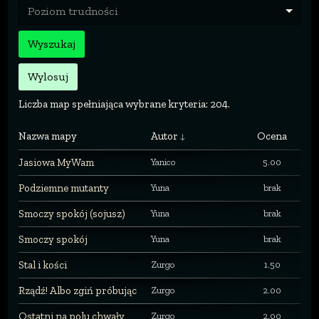
Poziom trudności
Wyszukaj
Wylosuj
Liczba map spełniająca wybrane kryteria: 204.
Nazwa mapy
Autor
Ocena
Jasiowa MyWam
Yanico
5.00
Podziemne mutanty
Yuna
brak
Smoczy spokój (sojusz)
Yuna
brak
Smoczy spokój
Yuna
brak
Stal i kości
Zurgo
1.50
Rządź! Albo zgiń próbując
Zurgo
2.00
Ostatni na polu chwały
Zurgo
2.00