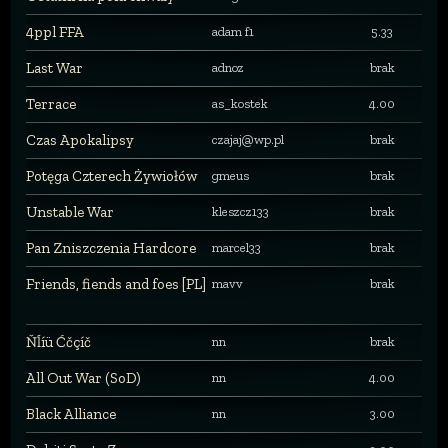
4ppl FFA
adam f1
5.33
Last War
adnoz
brak
Terrace
as_kostek
4.00
Czas Apokalipsy
czajaj@wp.pl
brak
Potęga Czterech Żywiołów
gmeus
brak
Unstable War
kleszcz133
brak
Pan Zniszczenia Hardcore
marcel33
brak
Friends, fiends and foes [PL]
mavv
brak
Ňĺíü Ćčçíč
nn
brak
All Out War (SoD)
nn
4.00
Black Alliance
nn
3.00