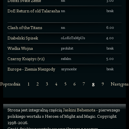
Dobiti Svate Zeme
nn
3.00
DoE Return of old Talarasha
nn
brak
Clash of the Titans
nn
6.00
Diabelski Spisek
oLoKoTaMpUs
4.00
Wielka Wojna
prohibit
brak
Czarny Księżyc (v2)
rafalm
5.00
Europe - Ziemia Niezgody
szymonbr
brak
Poprzednia
1
2
3
4
5
6
7
9
Następna
8
Strona jest integralną częścią
Jaskini Behemota
- pierwszego
polskiego wortalu o Heroes of Might and Magic. Copyright
1998-2026.