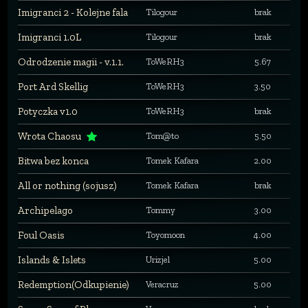
Imigranci 2 - Kolejne fala
Tilogour
brak
Imigranci 1.0L
Tilogour
brak
Odrodzenie magii - v.1.1.
ToWeRH3
5.67
Port Ard Skellig
ToWeRH3
3.50
Potyczka v1.0
ToWeRH3
brak
Wrota Chaosu
Tom@to
5.50
Bitwa bez konca
Tomek Kafara
2.00
All or nothing (sojusz)
Tomek Kafara
brak
Archipelago
Tommy
3.00
Foul Oasis
Toyomoon
4.00
Islands & Islets
Urizjel
5.00
Redemption(Odkupienie)
Veracruz
5.00