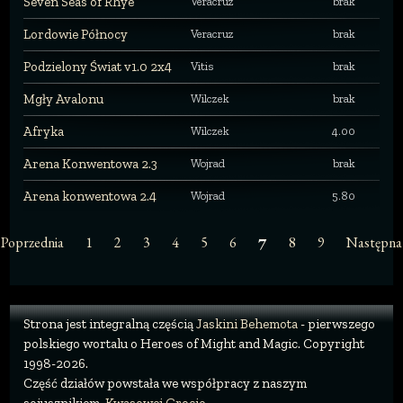
Seven Seas of Rhye
Veracruz
brak
Lordowie Północy
Veracruz
brak
Podzielony Świat v1.0 2x4
Vitis
brak
Mgły Avalonu
Wilczek
brak
Afryka
Wilczek
4.00
Arena Konwentowa 2.3
Wojrad
brak
Arena konwentowa 2.4
Wojrad
5.80
Poprzednia
1
2
3
4
5
6
8
9
Następna
7
Strona jest integralną częścią
Jaskini Behemota
- pierwszego
polskiego wortalu o Heroes of Might and Magic. Copyright
1998-2026.
Część działów powstała we współpracy z naszym