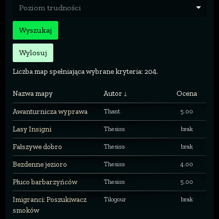
Poziom trudności
Wyszukaj
Wylosuj
Liczba map spełniająca wybrane kryteria: 204.
Nazwa mapy
Autor
Ocena
Awanturnicza wyprawa
Thant
5.00
Lasy Insigni
Thesiss
brak
Fałszywe dobro
Thesiss
brak
Bezdenne jezioro
Thesiss
4.00
Płuco barbarzyńców
Thesiss
5.00
Imigranci: Poszukiwacz
Tilogour
brak
smoków