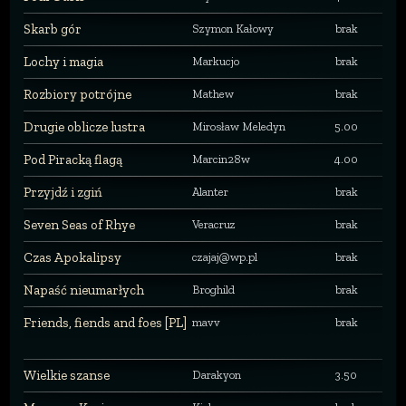
Skarb gór
Szymon Kałowy
brak
Lochy i magia
Markucjo
brak
Rozbiory potrójne
Mathew
brak
Drugie oblicze lustra
Mirosław Meledyn
5.00
Pod Piracką flagą
Marcin28w
4.00
Przyjdź i zgiń
Alanter
brak
Seven Seas of Rhye
Veracruz
brak
Czas Apokalipsy
czajaj@wp.pl
brak
Napaść nieumarłych
Broghild
brak
Friends, fiends and foes [PL]
mavv
brak
Wielkie szanse
Darakyon
3.50