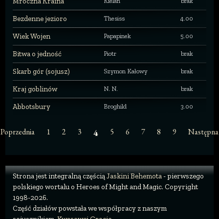
Mroczna Kraina
Kielan
brak
Bezdenne jezioro
Thesiss
4.00
Wiek Wojen
Papapinek
5.00
Bitwa o jedność
Piotr
brak
Skarb gór (sojusz)
Szymon Kałowy
brak
Kraj goblinów
N. N.
brak
Abbotsbury
Broghild
3.00
Poprzednia
1
2
3
5
6
7
8
9
Następna
4
Strona jest integralną częścią
Jaskini Behemota
- pierwszego
polskiego wortalu o Heroes of Might and Magic. Copyright
1998-2026.
Część działów powstała we współpracy z naszym