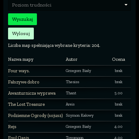
Poziom trudności
Wyszukaj
Wylosuj
Liczba map spełniająca wybrane kryteria: 204.
Nazwa mapy
Autor
Ocena
Four ways.
Grzegorz Biały
brak
Fałszywe dobro
Thesiss
brak
Awanturnicza wyprawa
Thant
5.00
The Lost Treasure
Areis
brak
Podziemne Ogrody (sojusz)
Szymon Kałowy
brak
Rejs
Grzegorz Biały
4.00
Foul Oasis
Toyomoon
4.00