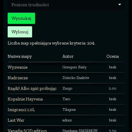
Poziom trudności
Wyszukaj
Wylosuj
Liczba map spełniająca wybrane kryteria: 204.
Nazwa mapy
Autor
Ocena
Wyzwanie
Grzegorz Biały
brak
Nadrzecze
Dziecko Znaków
brak
Rządź! Albo zgiń próbując
Zurgo
2.00
Kopalnie Hayvena
Taro
brak
Imigranci 1.0L
Tilogour
brak
Last War
adnoz
brak
Vanadia SOD edition
Stephane SMIRNOW
5.50