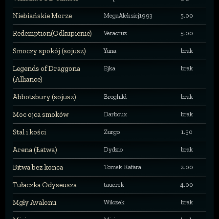
Niebiańskie Morze
MegaAleksiej1993
5.00
Redemption(Odkupienie)
Veracruz
5.00
Smoczy spokój (sojusz)
Yuna
brak
Legends of Draggona
Ejka
brak
(Alliance)
Abbotsbury (sojusz)
Broghild
brak
Moc ojca smoków
Darboux
brak
Stal i kości
Zurgo
1.50
Arena (Łatwa)
Dydzio
brak
Bitwa bez konca
Tomek Kafara
2.00
Tułaczka Odyseusza
tauerek
4.00
Mgły Avalonu
Wilczek
brak