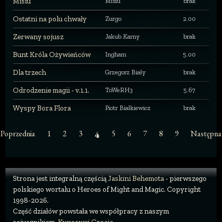
Misiu
Misiu
brak
Ostatni na polu chwały
Zurgo
2.00
Zerwany sojusz
Jakub Karny
brak
Bunt Króla Ożywieńców
Ingham
5.00
Dla trzech
Grzegorz Biały
brak
Odrodzenie magii - v.1.1.
ToWeRH3
5.67
Wyspy Bora Flora
Piotr Białkiewicz
brak
Poprzednia
1
2
3
5
6
7
8
9
Następna
4
Strona jest integralną częścią
Jaskini Behemota
- pierwszego
polskiego wortalu o Heroes of Might and Magic. Copyright
1998-2026.
Część działów powstała we współpracy z naszym