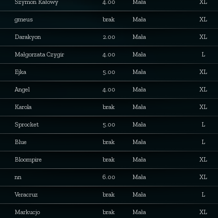
Szymon Kałowy
4.00
Mała
XL
gmeus
brak
Mała
XL
Darakyon
2.00
Mała
XL
Małgorzata Czygir
4.00
Mała
L
Ejka
5.00
Mała
XL
Angel
4.00
Mała
XL
Karola
brak
Mała
XL
Sprocket
5.00
Mała
L
Blue
brak
Mała
L
Bloompire
brak
Mała
XL
nn
6.00
Mała
XL
Veracruz
brak
Mała
L
Markucjo
brak
Mała
XL