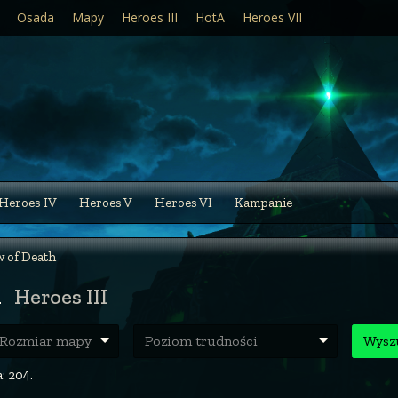
Osada
Mapy
Heroes III
HotA
Heroes VII
Heroes IV
Heroes V
Heroes VI
Kampanie
 of Death
h
Heroes III
ozmiar mapy
Poziom trudności
Wysz
: 204.