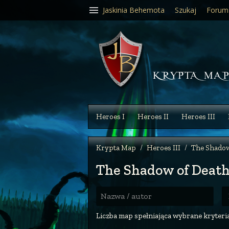
Jaskinia Behemota
Szukaj
Forum
Heroes I
Heroes II
Heroes III
Krypta Map
Heroes III
The Shadow
The Shadow of Deat
R
Nazwa / autor
Liczba map spełniająca wybrane kryteria