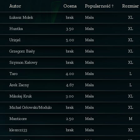
Autor
Ocena
Popularność
Rozmiar
Łukasz Molek
brak
Mała
XL
Huntka
3.50
Mała
XL
Urizjel
5.00
Mała
XL
Grzegorz Biały
brak
Mała
XL
Szymon Kałowy
brak
Mała
XL
Taro
4.00
Mała
L
Arek Zacny
4.67
Mała
L
Mikołaj Kruk
3.00
Mała
XL
Michał Orłowski/Modulo
brak
Mała
XL
Manticore
2.50
Mała
M
kleszcz133
brak
Mała
XL