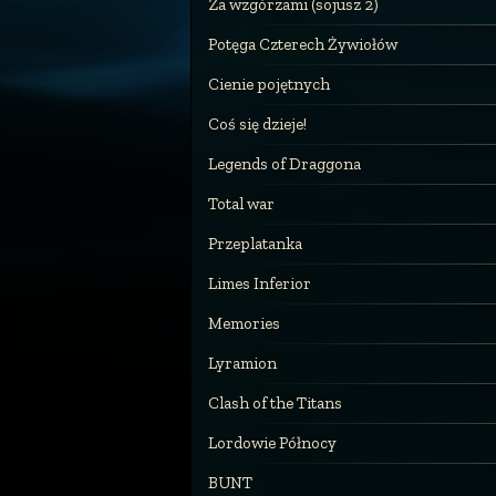
Za wzgórzami (sojusz 2)
Potęga Czterech Żywiołów
Cienie pojętnych
Coś się dzieje!
Legends of Draggona
Total war
Przeplatanka
Limes Inferior
Memories
Lyramion
Clash of the Titans
Lordowie Północy
BUNT