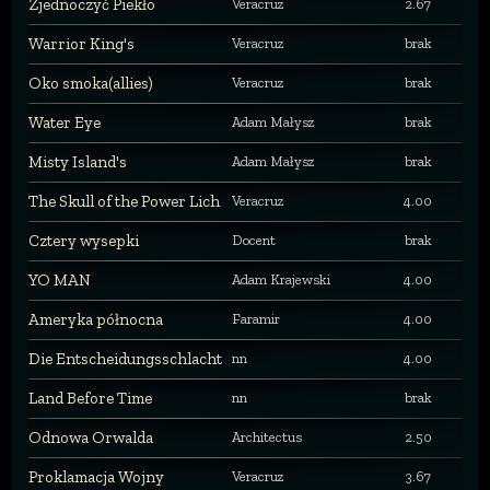
Zjednoczyć Piekło
Veracruz
2.67
Warrior King's
Veracruz
brak
Oko smoka(allies)
Veracruz
brak
Water Eye
Adam Małysz
brak
Misty Island's
Adam Małysz
brak
The Skull of the Power Lich
Veracruz
4.00
Cztery wysepki
Docent
brak
YO MAN
Adam Krajewski
4.00
Ameryka północna
Faramir
4.00
Die Entscheidungsschlacht
nn
4.00
Land Before Time
nn
brak
Odnowa Orwalda
Architectus
2.50
Proklamacja Wojny
Veracruz
3.67