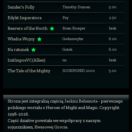
Sander's Folly
Timothy Duncan
5.00
Edykt Imperatora
Fay
2.50
Reavers of the North
Brian Krueper
brak
Władca Wojny
Gwhenwyfar
6.00
Na ratunek
Gutek
6.00
InitImposVC(Allies)
nn
brak
The Tale of the Mighty
SCORPIONXI 2000
5.00
Strona jest integralną częścią
Jaskini Behemota
- pierwszego
polskiego wortalu o Heroes of Might and Magic. Copyright
1998-2026.
Część działów powstała we współpracy z naszym
sojusznikiem,
Kwasowej Grocie
.