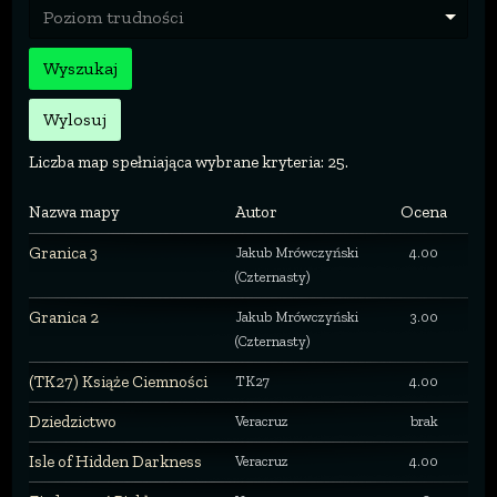
Poziom trudności
Wyszukaj
Wylosuj
Liczba map spełniająca wybrane kryteria: 25.
Nazwa mapy
Autor
Ocena
Granica 3
Jakub Mrówczyński
4.00
(Czternasty)
Granica 2
Jakub Mrówczyński
3.00
(Czternasty)
(TK27) Książe Ciemności
TK27
4.00
Dziedzictwo
Veracruz
brak
Isle of Hidden Darkness
Veracruz
4.00