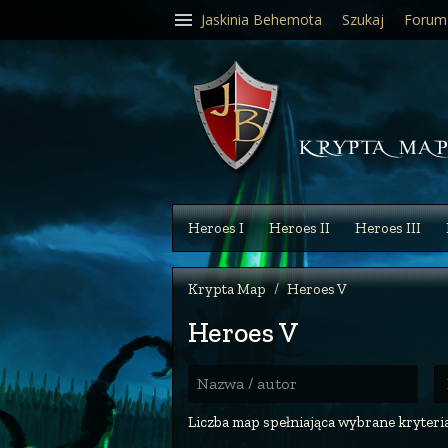
Jaskinia Behemota
Szukaj
Forum
Heroes I
Heroes II
Heroes III
Krypta Map
Heroes V
Heroes V
R
Nazwa / autor
Liczba map spełniająca wybrane kryteria: