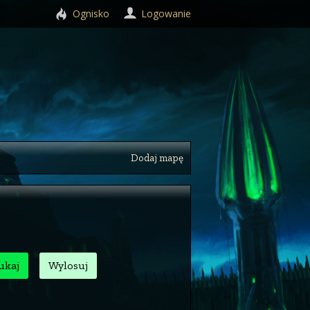
Ognisko
Logowanie
Dodaj mapę
ukaj
Wylosuj