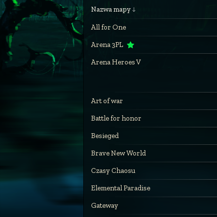
Nazwa mapy
All for One
Arena 3PL
Arena Heroes V
Art of war
Battle for honor
Besieged
Brave New World
Czasy Chaosu
Elemental Paradise
Gateway