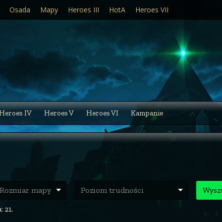
Osada
Mapy
Heroes III
HotA
Heroes VII
Heroes IV
Heroes V
Heroes VI
Kampanie
ozmiar mapy
Poziom trudności
Wysz
 21.