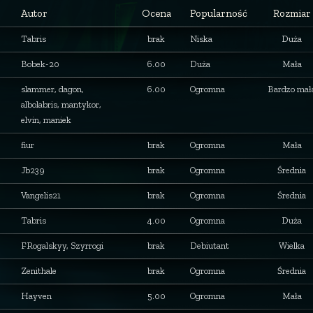
Autor
Ocena
Popularność
Rozmiar
Tabris
brak
Niska
Duża
Bobek-20
6.00
Duża
Mała
slammer, dagon,
6.00
Ogromna
Bardzo mał
albolabris, mantykor,
elvin, maniek
fiur
brak
Ogromna
Mała
Jb239
brak
Ogromna
Średnia
Vangelis21
brak
Ogromna
Średnia
Tabris
4.00
Ogromna
Duża
FRogalskyy, Szyrrogi
brak
Debiutant
Wielka
Zenithale
brak
Ogromna
Średnia
Hayven
5.00
Ogromna
Mała