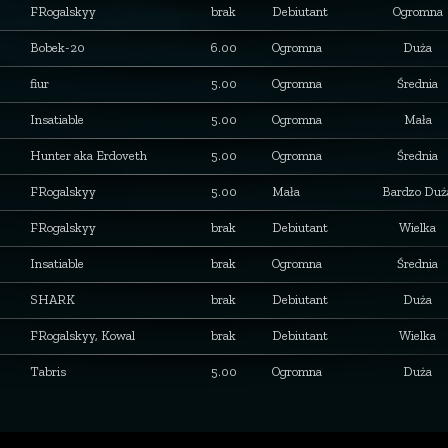
FRogalskyy
brak
Debiutant
Ogromna
Bobek-20
6.00
Ogromna
Duża
fiur
5.00
Ogromna
Średnia
Insatiable
5.00
Ogromna
Mała
Hunter aka Erdoveth
5.00
Ogromna
Średnia
FRogalskyy
5.00
Mała
Bardzo Duż
FRogalskyy
brak
Debiutant
Wielka
Insatiable
brak
Ogromna
Średnia
SHARK
brak
Debiutant
Duża
FRogalskyy, Kowal
brak
Debiutant
Wielka
Tabris
5.00
Ogromna
Duża