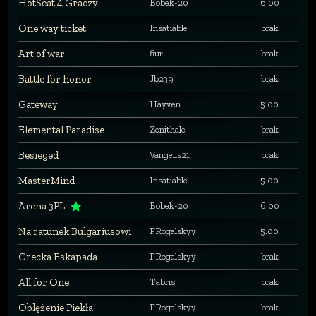
HotSeat 4 Graczy
Bobek-20
6.00
One way ticket
Insatiable
brak
Art of war
fiur
brak
Battle for honor
Jb239
brak
Gateway
Hayven
5.00
Elemental Paradise
Zenithale
brak
Besieged
Vangelis21
brak
MasterMind
Insatiable
5.00
Arena 3PL
Bobek-20
6.00
Na ratunek Bulgariusowi
FRogalskyy
5.00
Grecka Eskapada
FRogalskyy
brak
All for One
Tabris
brak
Oblężenie Piekła
FRogalskyy
brak