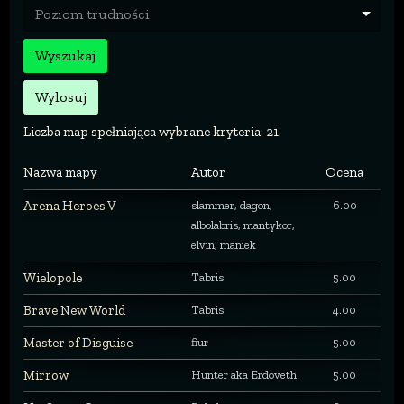
Poziom trudności
Wyszukaj
Wylosuj
Liczba map spełniająca wybrane kryteria: 21.
Nazwa mapy
Autor
Ocena
Arena Heroes V
slammer, dagon,
6.00
albolabris, mantykor,
elvin, maniek
Wielopole
Tabris
5.00
Brave New World
Tabris
4.00
Master of Disguise
fiur
5.00
Mirrow
Hunter aka Erdoveth
5.00