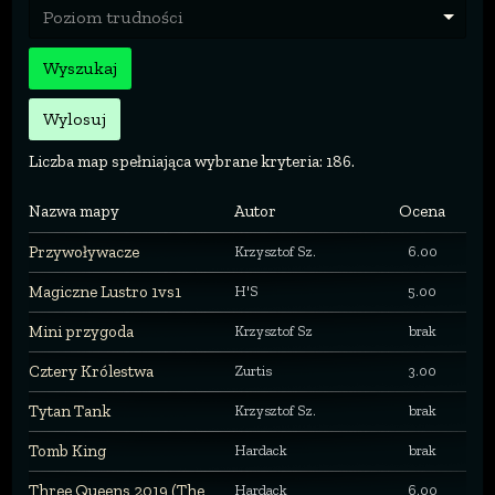
Poziom trudności
Wyszukaj
Wylosuj
Liczba map spełniająca wybrane kryteria: 186.
Nazwa mapy
Autor
Ocena
Przywoływacze
Krzysztof Sz.
6.00
Magiczne Lustro 1vs1
H'S
5.00
Mini przygoda
Krzysztof Sz
brak
Cztery Królestwa
Zurtis
3.00
Tytan Tank
Krzysztof Sz.
brak
Tomb King
Hardack
brak
Three Queens 2019 (The
Hardack
6.00