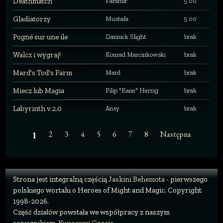
Deathmatch
Faramir
5.00
Gladiatorzy
Mustafa
5.00
Pogné sur une ile
Dannick Slight
brak
Walcz i wygraj!
Konrad Marcinkowski
brak
Mard's Tod's Farm
Mard
brak
Miecz lub Magia
Filip "Kane" Herzig
brak
Labyrinth v.2.0
Ansy
brak
2
3
4
5
6
7
8
Następna
1
Strona jest integralną częścią
Jaskini Behemota
- pierwszego
polskiego wortalu o Heroes of Might and Magic. Copyright
1998-2026.
Część działów powstała we współpracy z naszym