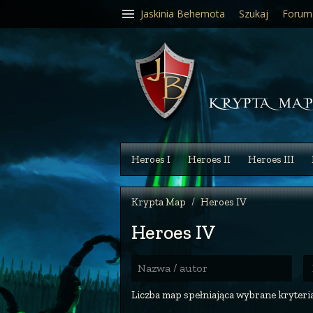
Jaskinia Behemota
Szukaj
Forum
Heroes I
Heroes II
Heroes III
Krypta Map
Heroes IV
Heroes IV
R
Nazwa / autor
Liczba map spełniająca wybrane kryteria