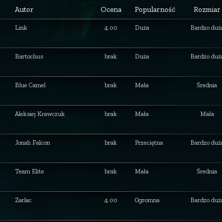
Autor
Ocena
Popularność
Rozmiar
Link
4.00
Duża
Bardzo duż
Bartochus
brak
Duża
Bardzo duż
Blue Camel
brak
Mała
Średnia
Aleksiej Krawczuk
brak
Mała
Mała
Jonah Falcon
brak
Przeciętna
Bardzo duż
Team Elite
brak
Mała
Średnia
Zarlac
4.00
Ogromna
Bardzo duż