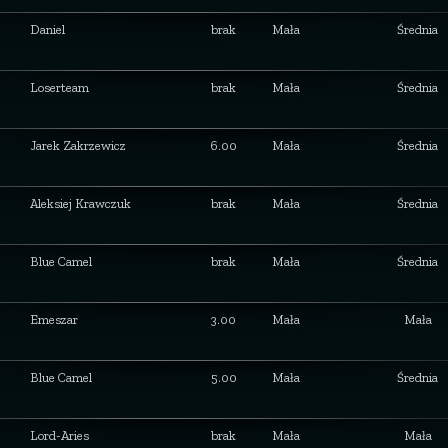
Daniel
brak
Mała
Średnia
Loserteam
brak
Mała
Średnia
Jarek Zakrzewicz
6.00
Mała
Średnia
Aleksiej Krawczuk
brak
Mała
Średnia
Blue Camel
brak
Mała
Średnia
Emeszar
3.00
Mała
Mała
Blue Camel
5.00
Mała
Średnia
Lord-Aries
brak
Mała
Mała