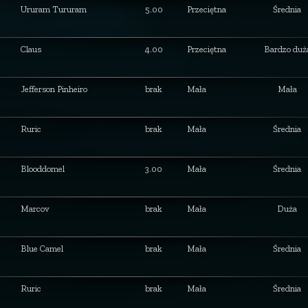
Ururam Tururam
5.00
Przeciętna
Średnia
Claus
4.00
Przeciętna
Bardzo duż
Jefferson Pinheiro
brak
Mała
Mała
Ruric
brak
Mała
Średnia
Blooddomel
3.00
Mała
Średnia
Marcov
brak
Mała
Duża
Blue Camel
brak
Mała
Średnia
Ruric
brak
Mała
Średnia