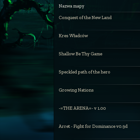
Nazwa mapy
Conquest of the New Land
Kres Władców
Shallow Be Thy Game
Speckled path of the hero
Growing Nations
-=THE ARENA=- v 1.00
Arret - Fight for Dominance v0.9d