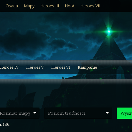
Osada
Mapy
Heroes III
HotA
Heroes VII
Heroes IV
Heroes V
Heroes VI
Kampanie
ozmiar mapy
Poziom trudności
Wysz
: 186.