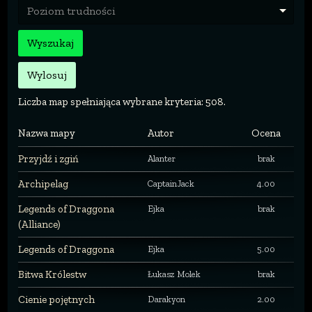
Poziom trudności
Wyszukaj
Wylosuj
Liczba map spełniająca wybrane kryteria: 508.
Nazwa mapy
Autor
Ocena
Przyjdź i zgiń
Alanter
brak
Archipelag
CaptainJack
4.00
Legends of Draggona
Ejka
brak
(Alliance)
Legends of Draggona
Ejka
5.00
Bitwa Królestw
Łukasz Molek
brak
Cienie pojętnych
Darakyon
2.00