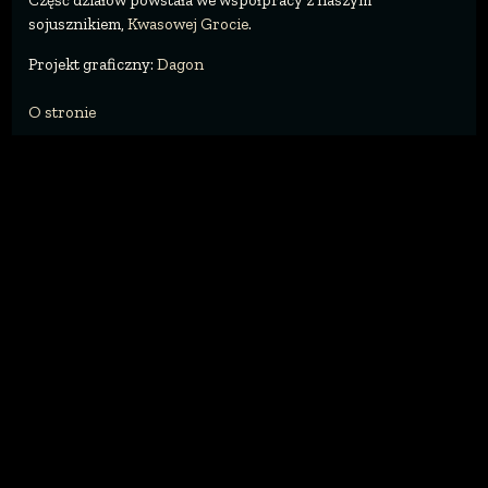
Część działów powstała we współpracy z naszym
sojusznikiem,
Kwasowej Grocie
.
Projekt graficzny:
Dagon
O stronie
Poziom trudności