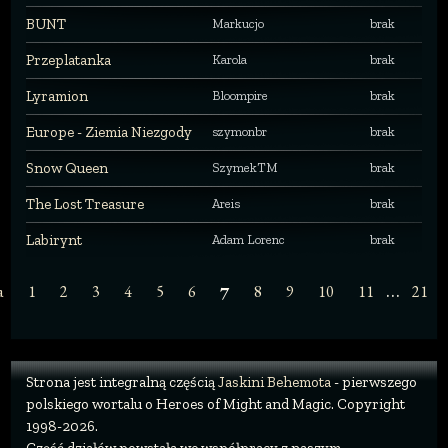
BUNT
Markucjo
brak
Przeplatanka
Karola
brak
Lyramion
Bloompire
brak
Europe - Ziemia Niezgody
szymonbr
brak
Snow Queen
SzymekTM
brak
The Lost Treasure
Areis
brak
Labirynt
Adam Lorenc
brak
…
a
1
2
3
4
5
6
8
9
10
11
21
7
Strona jest integralną częścią
Jaskini Behemota
- pierwszego
polskiego wortalu o Heroes of Might and Magic. Copyright
1998-2026.