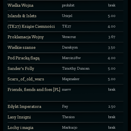
Wielka Wojna
prohibit
brak
Islands & Islets
Urizjel
5.00
(TK27) Książe Ciemności
TK27
4.00
Proklamacja Wojny
Veracruz
3.67
Wielkie szanse
Darakyon
3.50
Pod Piracką flagą
Marcin28w
4.00
Sander's Folly
Timothy Duncan
5.00
Scars_of_old_wars
Mapmaker
5.00
Friends, fiends and foes [PL]
mavv
brak
Edykt Imperatora
Fay
2.50
Lasy Insigni
Thesiss
brak
Lochy i magia
Markucjo
brak