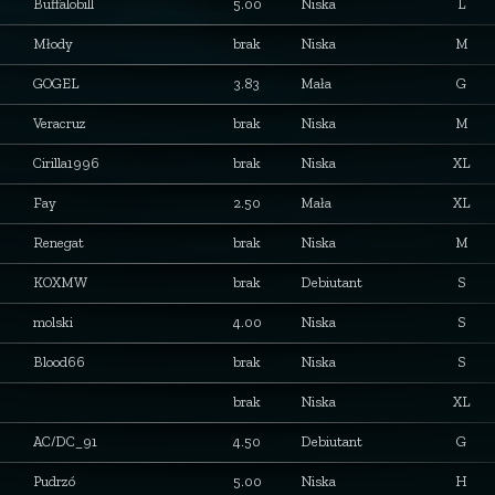
Buffalobill
5.00
Niska
L
Młody
brak
Niska
M
GOGEL
3.83
Mała
G
Veracruz
brak
Niska
M
Cirilla1996
brak
Niska
XL
Fay
2.50
Mała
XL
Renegat
brak
Niska
M
KOXMW
brak
Debiutant
S
molski
4.00
Niska
S
Blood66
brak
Niska
S
brak
Niska
XL
AC/DC_91
4.50
Debiutant
G
Pudrzó
5.00
Niska
H