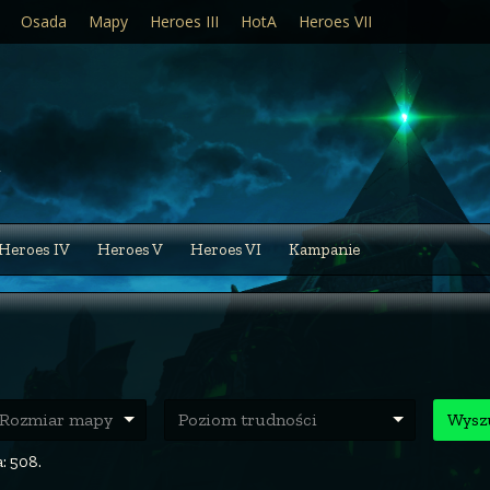
Osada
Mapy
Heroes III
HotA
Heroes VII
Heroes IV
Heroes V
Heroes VI
Kampanie
ozmiar mapy
Poziom trudności
Wysz
: 508.