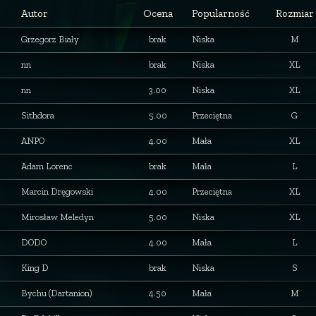
Autor
Ocena
Popularność
Rozmiar
Grzegorz Biały
brak
Niska
M
nn
brak
Niska
XL
nn
3.00
Niska
XL
Sithdora
5.00
Przeciętna
G
ANPO
4.00
Mała
XL
Adam Lorenc
brak
Mała
L
Marcin Dręgowski
4.00
Przeciętna
XL
Mirosław Meledyn
5.00
Niska
XL
DODO
4.00
Mała
L
King D
brak
Niska
S
Bychu (Dartanion)
4.50
Mała
M