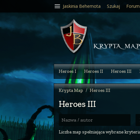
Jaskinia Behemota
Szukaj
Forum
Heroes I
Heroes II
Heroes III
Krypta Map
Heroes III
Heroes III
R
Nazwa / autor
Liczba map spełniająca wybrane kryteria