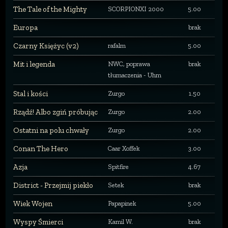
The Tale of the Mighty
SCORPIONXI 2000
5.00
Europa
brak
Czarny Księżyc (v2)
rafalm
5.00
Mit i legenda
NWC, poprawa
brak
tłumaczenia - Uhm
Stal i kości
Zurgo
1.50
Rządź! Albo zgiń próbując
Zurgo
2.00
Ostatni na polu chwały
Zurgo
2.00
Conan The Hero
Caar Xoffek
3.00
Azja
Spitfire
4.67
District - Przejmij piekło
Setek
brak
Wiek Wojen
Papapinek
5.00
Wyspy Śmierci
Kamil W.
brak