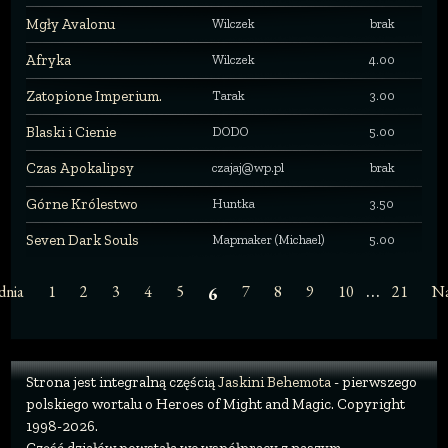
Mgły Avalonu
Wilczek
brak
Afryka
Wilczek
4.00
Zatopione Imperium.
Tarak
3.00
Blaski i Cienie
DODO
5.00
Czas Apokalipsy
czajaj@wp.pl
brak
Górne Królestwo
Huntka
3.50
Seven Dark Souls
Mapmaker (Michael)
5.00
…
dnia
1
2
3
4
5
7
8
9
10
21
Na
6
Strona jest integralną częścią
Jaskini Behemota
- pierwszego
polskiego wortalu o Heroes of Might and Magic. Copyright
1998-2026.