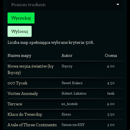
Poziom trudności
Wyszukaj
Wylosuj
Liczba map spełniająca wybrane kryteria: 508.
Nazwa mapy
Autor
Ocena
Nowa wojna światów (by
Ibyczy
4.00
lbyczy)
007 Tycek
Paweł Bulacz
4.50
Vortex Anomaly
Robert Lakatos
brak
Terrace
as_kostek
4.00
Klucz do Twierdzy.
Krass
5.50
A tale of Three Continents
Simon mcKEY
3.00