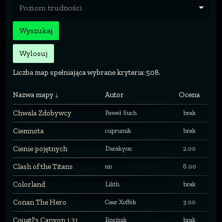
Poziom trudności
Wyszukaj
Wylosuj
Liczba map spełniająca wybrane kryteria: 508.
Nazwa mapy
Autor
Ocena
Chwala Zdobywcy
Paweł Such
brak
Ciemnota
cuprumik
brak
Cienie pojętnych
Darakyon
2.00
Clash of the Titans
nn
6.00
Colorland
Lilith
brak
Conan The Hero
Caar Xoffek
3.00
Couatl's Canyon 1.31
Rzeźnik
brak