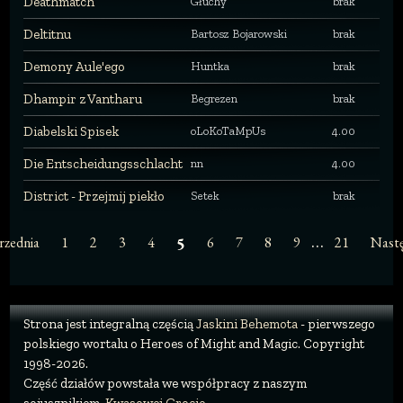
Deathmatch
Głuchy
brak
Deltitnu
Bartosz Bojarowski
brak
Demony Aule'ego
Huntka
brak
Dhampir z Vantharu
Begrezen
brak
Diabelski Spisek
oLoKoTaMpUs
4.00
Die Entscheidungsschlacht
nn
4.00
District - Przejmij piekło
Setek
brak
…
rzednia
1
2
3
4
6
7
8
9
21
Nast
5
Strona jest integralną częścią
Jaskini Behemota
- pierwszego
polskiego wortalu o Heroes of Might and Magic. Copyright
1998-2026.
Część działów powstała we współpracy z naszym