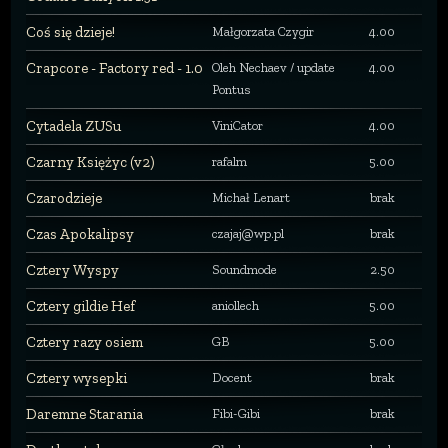
Coś się dzieje!
Małgorzata Czygir
4.00
Crapcore - Factory red - 1.0
Oleh Nechaev / update
4.00
Pontus
Cytadela ZUSu
ViniCator
4.00
Czarny Księżyc (v2)
rafalm
5.00
Czarodzieje
Michał Lenart
brak
Czas Apokalipsy
czajaj@wp.pl
brak
Cztery Wyspy
Soundmode
2.50
Cztery gildie Hef
aniollech
5.00
Cztery razy osiem
GB
5.00
Cztery wysepki
Docent
brak
Daremne Starania
Fibi-Gibi
brak