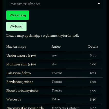
Poziom trudności
Wyszukaj
Wylosuj
Liczba map spełniająca wybrane kryteria: 508.
Nazwa mapy
Autor
Ocena
Underwaters (s1w)
s1w
6.00
Multiwersum (s1w)
s1w
4.00
Fałszywe dobro
Thesiss
brak
Bezdenne jezioro
Thesiss
4.00
Płuco barbarzyńców
Thesiss
5.00
Westeros
Tabris
5.40
Nie wszystko poszło źle.
A100N czyli vito74m
6.00