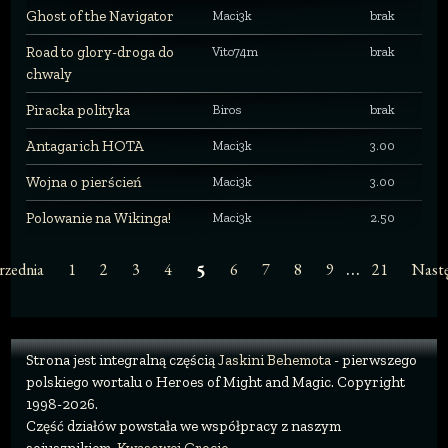
Ghost of the Navigator
Maci3k
brak
Road to glory-droga do
Vito74m
brak
chwaly
Piracka polityka
Biros
brak
Antagarich HOTA
Maci3k
3.00
Wojna o pierścień
Maci3k
3.00
Polowanie na Wikinga!
Maci3k
2.50
…
rzednia
1
2
3
4
6
7
8
9
21
Nast
5
Strona jest integralną częścią
Jaskini Behemota
- pierwszego
polskiego wortalu o Heroes of Might and Magic. Copyright
1998-2026.
Część działów powstała we współpracy z naszym