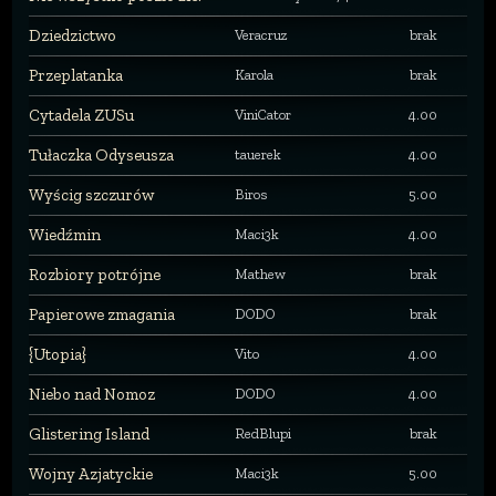
Dziedzictwo
Veracruz
brak
Przeplatanka
Karola
brak
Cytadela ZUSu
ViniCator
4.00
Tułaczka Odyseusza
tauerek
4.00
Wyścig szczurów
Biros
5.00
Wiedźmin
Maci3k
4.00
Rozbiory potrójne
Mathew
brak
Papierowe zmagania
DODO
brak
{Utopia}
Vito
4.00
Niebo nad Nomoz
DODO
4.00
Glistering Island
RedBlupi
brak
Wojny Azjatyckie
Maci3k
5.00